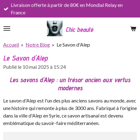
Livraison offerte à partir de 80€ en Mondial Relay en
Passer
France
au
contenu
Chic beauté
principal
Accueil
»
Notre Blog
»
Le Savon d'Alep
Le Savon d'Alep
Publié le 10 mai 2025 à 15:24
Les savons d'Alep : un trésor ancien aux vertus
modernes
Le savon d'Alep est l'un des plus anciens savons au monde, avec
une histoire qui remonte à plus de 3000 ans. Fabriqué à l'origine
dans la ville d'Alep en Syrie, ce savon artisanal est devenu
emblématique du savoir-faire méditerranéen.