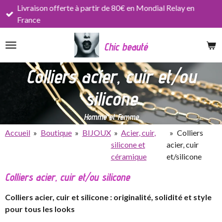
Livraison offerte à partir de 80€ en Mondial Relay en
Passer
France
au
contenu
Chic beauté
principal
Colliers acier, cuir et/ou
silicone
Homme et Femme
Accueil
»
Boutique
»
BIJOUX
»
Acier, cuir,
»
Colliers
silicone et
acier, cuir
céramique
et/silicone
Colliers acier, cuir et/ou silicone
Colliers acier, cuir et silicone : originalité, solidité et style
pour tous les looks