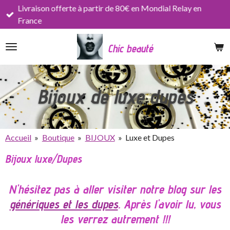
Livraison offerte à partir de 80€ en Mondial Relay en
Passer
France
au
contenu
Chic beauté
principal
Bijoux de luxe dupes
Accueil
»
Boutique
»
BIJOUX
»
Luxe et Dupes
Bijoux luxe/Dupes
N'hésitez pas à aller visiter notre blog sur les
génériques et les dupes
. Après l'avoir lu, vous
les verrez autrement !!!