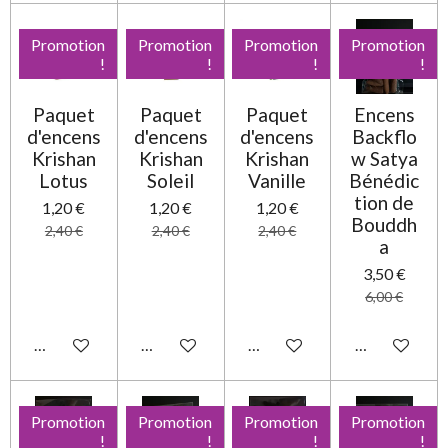
Promotion
Promotion
Promotion
Promotion
!
!
!
!
Paquet
Paquet
Paquet
Encens
d'encens
d'encens
d'encens
Backflo
Krishan
Krishan
Krishan
w Satya
Lotus
Soleil
Vanille
Bénédic
tion de
1,20 €
1,20 €
1,20 €
Bouddh
2,40 €
2,40 €
2,40 €
a
3,50 €
6,00 €
Ajouter au panier
Ajouter au panier
Ajouter au panier
Ajouter au pa
Promotion
Promotion
Promotion
Promotion
!
!
!
!