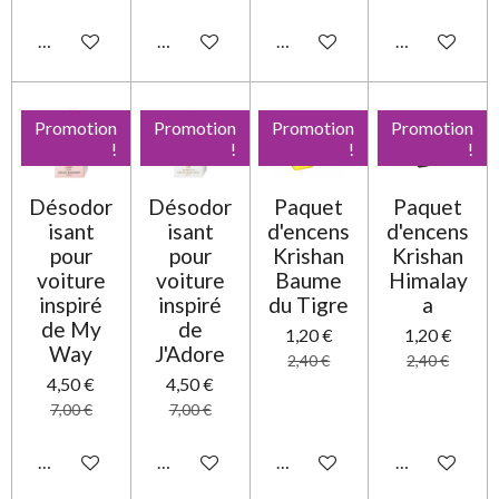
Ajouter au panier
Ajouter au panier
Ajouter au panier
Ajouter au pa
Promotion
Promotion
Promotion
Promotion
!
!
!
!
Désodor
Désodor
Paquet
Paquet
isant
isant
d'encens
d'encens
pour
pour
Krishan
Krishan
voiture
voiture
Baume
Himalay
inspiré
inspiré
du Tigre
a
de My
de
1,20 €
1,20 €
Way
J'Adore
2,40 €
2,40 €
4,50 €
4,50 €
7,00 €
7,00 €
Ajouter au panier
Ajouter au panier
Ajouter au panier
Ajouter au pa