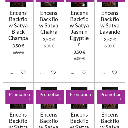
Encens
Encens
Encens
Encens
Backflo
Backflo
Backflo
Backflo
w Satya
w Satya
w Satya
w Satya
Black
Chakra
Jasmin
Lavande
Champa
Egyptie
3,50 €
3,50 €
n
3,50 €
6,00 €
6,00 €
3,50 €
6,00 €
6,00 €
Ajouter au panier
Ajouter au panier
Ajouter au panier
Ajouter au pa
Promotion
Promotion
Promotion
Promotion
!
!
!
!
Encens
Encens
Encens
Encens
Backflo
Backflo
Backflo
Backflo
w Satya
w Satya
w Satya
w Satya