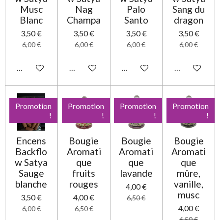
Musc
Nag
Palo
Sang du
Blanc
Champa
Santo
dragon
3,50 €
3,50 €
3,50 €
3,50 €
6,00 €
6,00 €
6,00 €
6,00 €
Ajouter au panier
Ajouter au panier
Ajouter au panier
Ajouter au pa
Promotion
Promotion
Promotion
Promotion
!
!
!
!
Encens
Bougie
Bougie
Bougie
Backflo
Aromati
Aromati
Aromati
w Satya
que
que
que
Sauge
fruits
lavande
mûre,
blanche
rouges
vanille,
4,00 €
musc
3,50 €
4,00 €
6,50 €
4,00 €
6,00 €
6,50 €
6,50 €