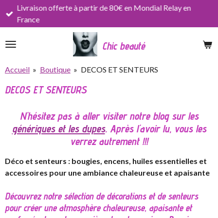
Livraison offerte à partir de 80€ en Mondial Relay en
Passer
France
au
contenu
Chic beauté
principal
Accueil
»
Boutique
»
DECOS ET SENTEURS
DECOS ET SENTEURS
N'hésitez pas à aller visiter notre blog sur les
génériques et les dupes
. Après l'avoir lu, vous les
verrez autrement !!!
Déco et senteurs : bougies, encens, huiles essentielles et
accessoires pour une ambiance chaleureuse et apaisante
Découvrez notre sélection de décorations et de senteurs
pour créer une atmosphère chaleureuse, apaisante et