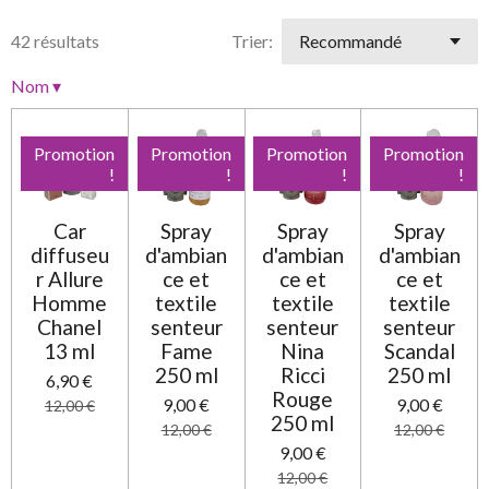
42 résultats
Trier:
Nom
▾
Promotion
Promotion
Promotion
Promotion
!
!
!
!
Car
Spray
Spray
Spray
diffuseu
d'ambian
d'ambian
d'ambian
r Allure
ce et
ce et
ce et
Homme
textile
textile
textile
Chanel
senteur
senteur
senteur
13 ml
Fame
Nina
Scandal
250 ml
Ricci
250 ml
6,90 €
Rouge
9,00 €
9,00 €
12,00 €
250 ml
12,00 €
12,00 €
9,00 €
12,00 €