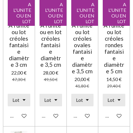
A
A
A
A
L'UNITE
L'UNITE
L'UNITE
L'UNITE
OU EN
OU EN
OU EN
OU EN
LOT
LOT
LOT
LOT
A l'unité
A l'unité
A l'unité
A l'unité
ou lot
ou en lot
ou lot
ou lot
créoles
créoles
créoles
créoles
fantaisi
fantaisi
ovales
rondes
e
e
fantaisi
fantaisi
diamètr
diamètr
e
e
e 3 cm
e 3,5 cm
diamètr
diamètr
e 3,5 cm
e 5 cm
22,00 €
28,00 €
20,00 €
14,50 €
47,30 €
49,50 €
41,80 €
29,40 €
Ajouter au panier
Ajouter au panier
Ajouter au panier
Ajouter au pa