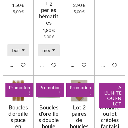
+ 2
1,50 €
2,90 €
perles
5,00 €
5,00 €
hématit
es
1,80 €
5,00 €
Ajouter au panier
Ajouter au panier
Ajouter au panier
Ajouter au pa
Promotion
Promotion
Promotion
A
!
!
!
L'UNITE
OU EN
LOT
Boucles
Boucles
Lot 2
A l'unité
d'oreille
d'oreille
paires
ou lot
s puce
s double
de
créoles
en
boule
boucles
fantaisi