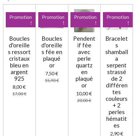
Promotion
Promotion
Promotion
Promotion
!
!
!
!
Boucles
Boucles
Pendent
Bracelet
d'oreille
d'oreille
if fée
s
s ressort
s fée en
avec
shamball
cristaux
plaqué
perle
a
bleu en
or
quartz
serpent
argent
en
strassé
7,50 €
925
plaqué
de 2
15,90 €
or
différen
8,00 €
tes
10,00 €
17,00 €
couleurs
20,00 €
+ 2
perles
hématit
es
2,90 €