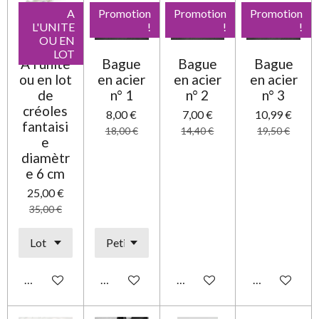
A
Promotion
Promotion
Promotion
L'UNITE
!
!
!
OU EN
LOT
A l'unité
Bague
Bague
Bague
ou en lot
en acier
en acier
en acier
de
n° 1
n° 2
n° 3
créoles
8,00 €
7,00 €
10,99 €
fantaisi
18,00 €
14,40 €
19,50 €
e
diamètr
e 6 cm
25,00 €
35,00 €
Ajouter au panier
Ajouter au panier
Ajouter au panier
Ajouter au pa