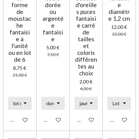
forme
dorée
d'oreille
e
de
ou
s puces
diamètr
moustac
argenté
fantaisi
e 1,2 cm
he
e
e carré
12,00 €
fantaisi
fantaisi
de
33,00 €
e à
e
tailles
l'unité
et
5,00 €
ou en lot
coloris
7,50 €
de 6
différen
tes au
8,75 €
choix
21,00 €
2,00 €
4,00 €
Ajouter au panier
Ajouter au panier
Ajouter au panier
Ajouter au pa