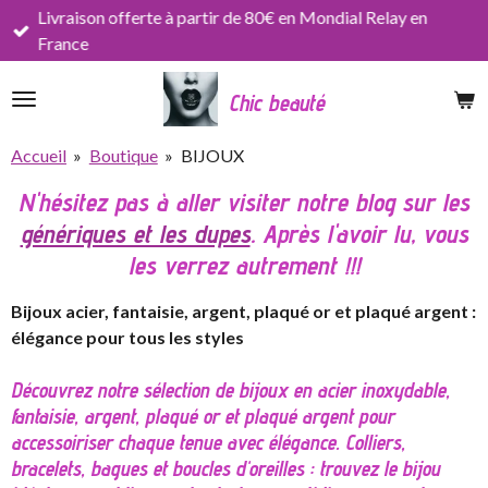
Livraison offerte à partir de 80€ en Mondial Relay en
Passer
France
au
contenu
Chic beauté
principal
Accueil
»
Boutique
»
BIJOUX
N'hésitez pas à aller visiter notre blog sur les
génériques et les dupes
. Après l'avoir lu, vous
les verrez autrement !!!
Bijoux acier, fantaisie, argent, plaqué or et plaqué argent :
élégance pour tous les styles
Découvrez notre sélection de bijoux en acier inoxydable,
fantaisie, argent, plaqué or et plaqué argent pour
accessoiriser chaque tenue avec élégance. Colliers,
bracelets, bagues et boucles d'oreilles : trouvez le bijou