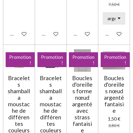
7,50 €
Ajouter au panier
Ajouter au panier
Ajouter au panier
Ajouter au pa
Promotion
Promotion
Promotion
Promotion
!
!
!
!
Bracelet
Bracelet
Boucles
Boucles
s
s
d'oreille
d'oreille
shamball
shamball
s forme
s nœud
a
a
nœud
argenté
moustac
moustac
argenté
fantaisi
he de
he de
avec
e
différen
différen
strass
1,50 €
tes
tes
fantaisi
3,80 €
couleurs
couleurs
e