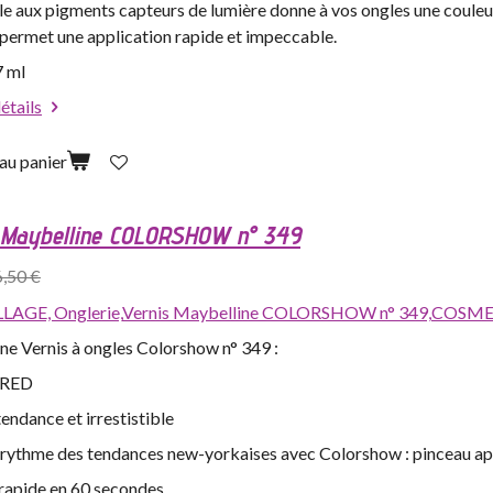
le aux pigments capteurs de lumière donne à vos ongles une couleu
 permet une application rapide et impeccable.
7 ml
détails
au panier
 Maybelline COLORSHOW n° 349
6,50 €
LAGE,
Onglerie,
Vernis Maybelline COLORSHOW n° 349,
COSMET
ne Vernis à ongles Colorshow n° 349 :
RED
endance et irrestistible
e rythme des tendances new-yorkaises avec Colorshow : pinceau app
rapide en 60 secondes.