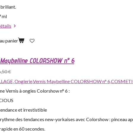
 brillant.
7 ml
détails
au panier
 Maybelline COLORSHOW n° 6
6,50 €
LAGE,
Onglerie,
Vernis Maybelline COLORSHOW n° 6,
COSMETIQ
ne Vernis à ongles Colorshow n° 6 :
CIOUS
endance et irrestistible
e rythme des tendances new-yorkaises avec Colorshow : pinceau app
rapide en 60 secondes.