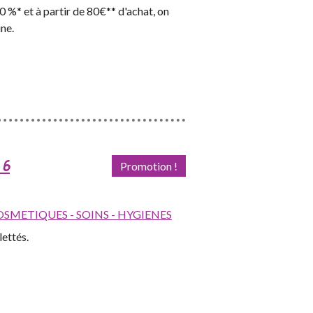
 %* et à partir de 80€** d'achat, on
ne.
 6
Promotion !
SMETIQUES - SOINS - HYGIENES
llettés.