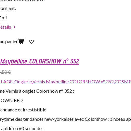
 brillant.
7 ml
détails
au panier
 Maybelline COLORSHOW n° 352
6,50 €
LAGE,
Onglerie,
Vernis Maybelline COLORSHOW n° 352,
COSMET
ne Vernis à ongles Colorshow n° 352 :
OWN RED
endance et irrestistible
e rythme des tendances new-yorkaises avec Colorshow : pinceau app
rapide en 60 secondes.