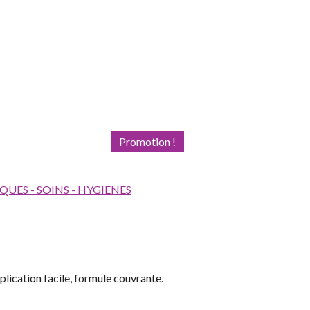
Promotion !
UES - SOINS - HYGIENES
lication facile, formule couvrante.