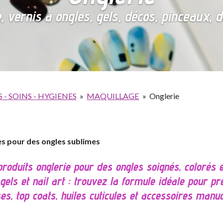
, vernis à ongles, gels, décos, pinceaux, do
- SOINS - HYGIENES
»
MAQUILLAGE
»
Onglerie
res pour des ongles sublimes
roduits onglerie pour des ongles soignés, colorés e
els et nail art : trouvez la formule idéale pour pr
es, top coats, huiles cuticules et accessoires manu