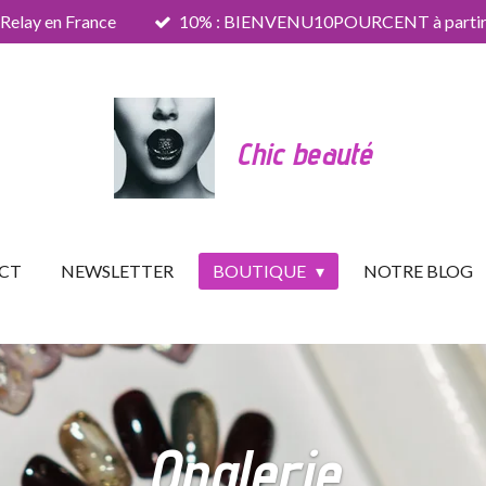
 Relay en France
10% : BIENVENU10POURCENT à partir 
Chic beauté
CT
NEWSLETTER
BOUTIQUE
NOTRE BLOG
Onglerie