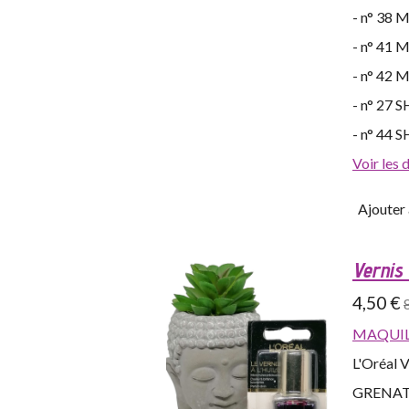
- n° 38 
- n° 41 
- n° 42 
- n° 27 
- n° 44 
Voir les 
Ajouter 
Vernis 
4,50 €
MAQUIL
L'Oréal Ve
GRENAT