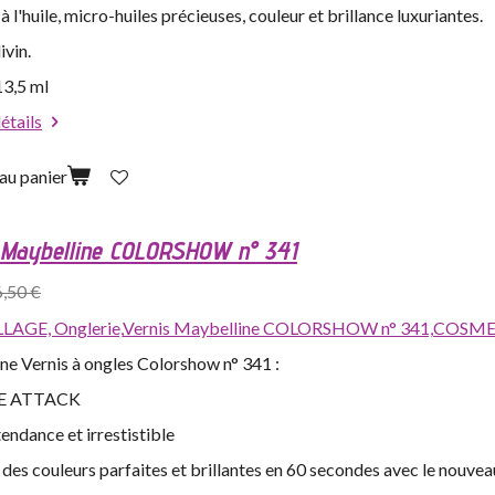
 à l'huile, micro-huiles précieuses, couleur et brillance luxuriantes.
ivin.
13,5 ml
détails
au panier
 Maybelline COLORSHOW n° 341
6,50 €
LAGE,
Onglerie,
Vernis Maybelline COLORSHOW n° 341,
COSMET
ne Vernis à ongles Colorshow n° 341 :
E ATTACK
endance et irrestistible
des couleurs parfaites et brillantes en 60 secondes avec le nouv