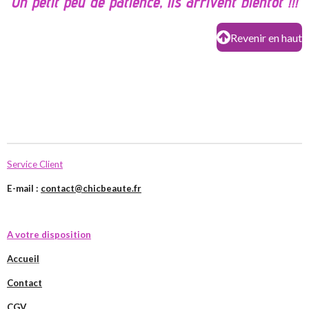
Un petit peu de patience, ils arrivent bientôt !!!
Revenir en haut
Service Client
E-mail :
contact@chicbeaute.fr
A votre disposition
Accueil
Contact
CGV