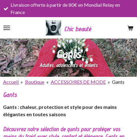
Livraison offerte à partir de 80€ en Mondial Relay en
Passer
France
au
contenu
Chic beauté
principal
Gants
Adultes, adolescents et enfants
Accueil
»
Boutique
»
ACCESSOIRES DE MODE
»
Gants
Gants
Gants : chaleur, protection et style pour des mains
élégantes en toutes saisons
Découvrez notre sélection de gants pour protéger vos
mains du froid avec style, confort et élégance. Gants en