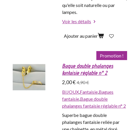
qu'elle soit naturelle ou par
lampes.
Voir les détails
Ajouter au panier
Promotion !
Bague double phalanges
fantaisie réglable n° 2
2,00 €
4,90 €
BIJOUX
,
Fantaisie
,
Bagues
fantaisie
,
Bague double
phalanges fantaisie réglable n° 2
Superbe bague double
phalanges fantaisie reliée par
une chaînette, en métal doré.