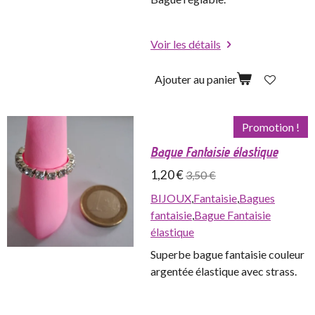
Voir les détails
Ajouter au panier
Promotion !
Bague Fantaisie élastique
1,20 €
3,50 €
BIJOUX
,
Fantaisie
,
Bagues
fantaisie
,
Bague Fantaisie
élastique
Superbe bague fantaisie couleur
argentée élastique avec strass.