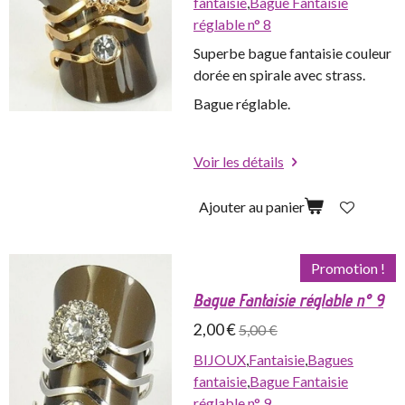
fantaisie
,
Bague Fantaisie
réglable n° 8
Superbe bague fantaisie couleur
dorée en spirale avec strass.
Bague réglable.
Voir les détails
Ajouter au panier
Promotion !
Bague Fantaisie réglable n° 9
2,00 €
5,00 €
BIJOUX
,
Fantaisie
,
Bagues
fantaisie
,
Bague Fantaisie
réglable n° 9