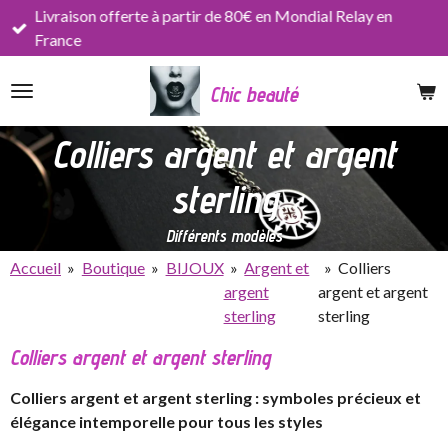
Livraison offerte à partir de 80€ en Mondial Relay en
Passer
France
au
contenu
Chic beauté
principal
Colliers argent et argent
sterling
Différents modèles
Accueil
»
Boutique
»
BIJOUX
»
Argent et
»
Colliers
argent
argent et argent
sterling
sterling
Colliers argent et argent sterling
Colliers argent et argent sterling : symboles précieux et
élégance intemporelle pour tous les styles