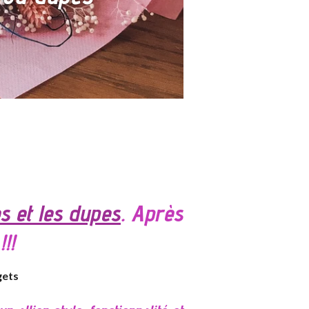
s et les dupes
. Après
!!
gets