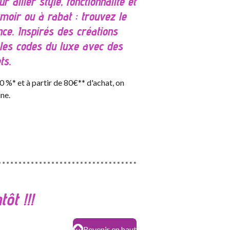
allier style, fonctionnalité et
rmoir ou à rabat : trouvez le
nce. Inspirés des créations
 les codes du luxe avec des
ts.
 %* et à partir de 80€** d'achat, on
ne.
ôt !!!
Revenir en haut