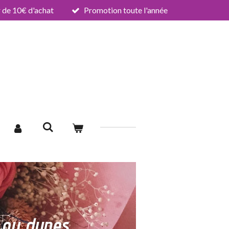
de 10€ d'achat
Promotion toute l'année
 ou dupes