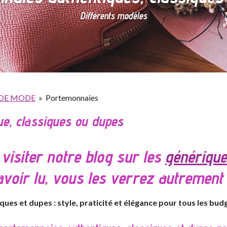
Différents modèles
 DE MODE
»
Portemonnaies
e, classiques ou dupes
 visiter notre blog sur les
générique
'avoir lu, vous les verrez autrement !
ues et dupes : style, praticité et élégance pour tous les bud