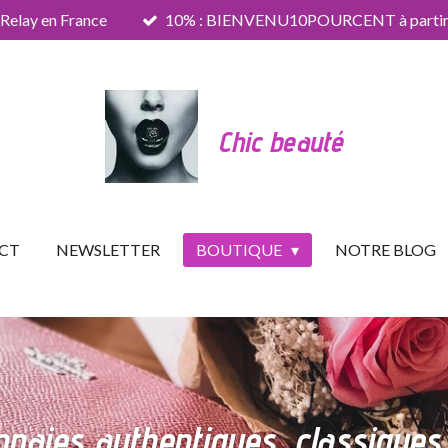
 Relay en France
10% : BIENVENU10POURCENT à partir 
Chic beauté
CT
NEWSLETTER
BOUTIQUE
NOTRE BLOG
naies authentiques, classiques