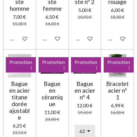
ste
ste
ste n° 2
rouage
homme
femme
5,00 €
6,00 €
7,00 €
6,50 €
10,90 €
18,00 €
15,00 €
14,00 €
Ajouter au panier
Ajouter au panier
Ajouter au panier
Ajouter au pa
Promotion
Promotion
Promotion
Promotion
!
!
!
!
Bague
Bague
Bague
Bracelet
en acier
en
en acier
acier n°
titane
céramiq
n° 4
1
dorée
ue
12,00 €
6,99 €
ajustabl
11,00 €
19,50 €
16,00 €
e
23,00 €
6,25 €
13,50 €