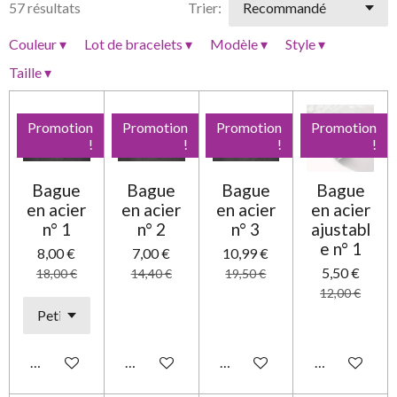
57 résultats
Trier:
Couleur
▾
Lot de bracelets
▾
Modèle
▾
Style
▾
Taille
▾
Promotion
Promotion
Promotion
Promotion
!
!
!
!
Bague
Bague
Bague
Bague
en acier
en acier
en acier
en acier
n° 1
n° 2
n° 3
ajustabl
e n° 1
8,00 €
7,00 €
10,99 €
5,50 €
18,00 €
14,40 €
19,50 €
12,00 €
Ajouter au panier
Ajouter au panier
Ajouter au panier
Ajouter au pa