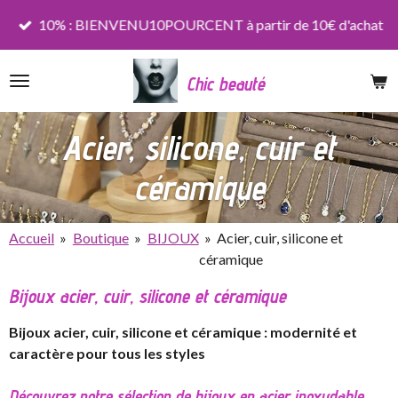
Passer
10% : BIENVENU10POURCENT à partir de 10€ d'achat
au
contenu
Chic beauté
principal
Acier, silicone, cuir et
céramique
Accueil
»
Boutique
»
BIJOUX
»
Acier, cuir, silicone et
céramique
Bijoux acier, cuir, silicone et céramique
Bijoux acier, cuir, silicone et céramique : modernité et
caractère pour tous les styles
Découvrez notre sélection de bijoux en acier inoxydable,