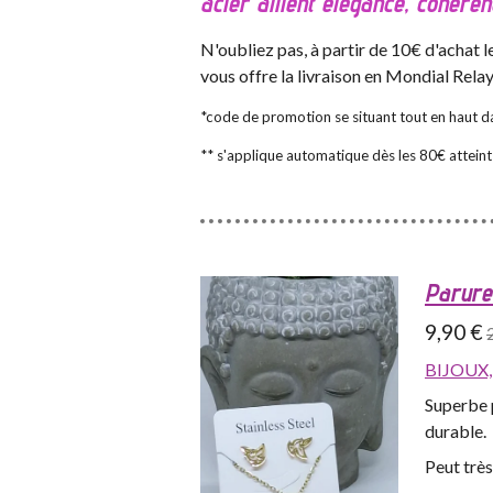
acier allient élégance, cohéren
N'oubliez pas, à partir de 10€ d'achat
vous offre la livraison en Mondial Rela
*code de promotion se situant tout en haut da
** s'applique automatique dès les 80€ atteint
Parure 
9,90 €
BIJOUX
Superbe p
durable.
Peut trè