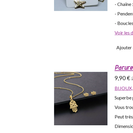
- Chaîne
- Pendent
- Boucles
Voir les 
Ajouter 
Parure 
9,90 €
BIJOUX
Superbe p
Vous trou
Peut trè
Dimensio