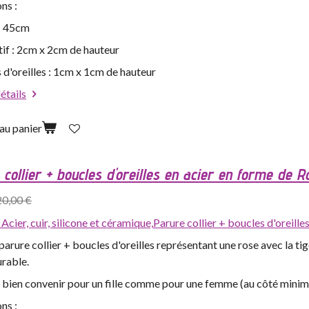
ns :
 : 45cm
tif : 2cm x 2cm de hauteur
 d'oreilles : 1cm x 1cm de hauteur
détails
au panier
collier + boucles d'oreilles en acier en forme de R
20,00 €
,
Acier, cuir, silicone et céramique,
Parure collier + boucles d'oreille
arure collier + boucles d'oreilles représentant une rose avec la tig
urable.
s bien convenir pour un fille comme pour une femme (au côté minim
ns :