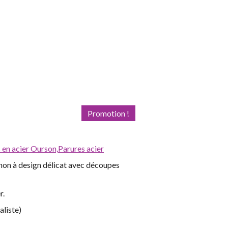
Promotion !
s en acier Ourson,
Parures acier
gnon à design délicat avec découpes
r.
aliste)