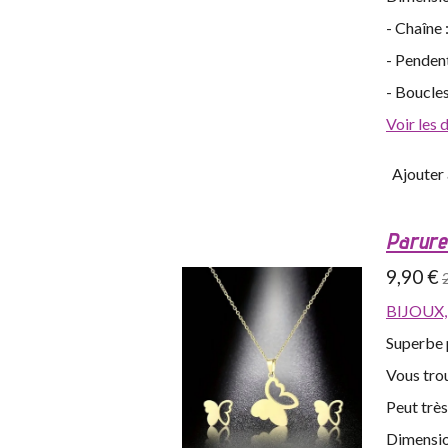
- Chaîne
- Pendent
- Boucles
Voir les 
Ajouter 
Parure 
9,90 €
BIJOUX
Superbe p
Vous trou
Peut trè
Dimensio