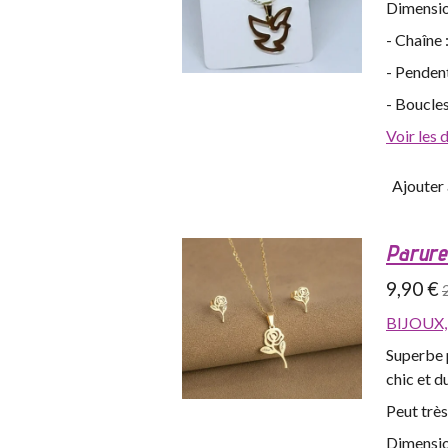
Dimensio
- Chaîne
- Penden
- Boucles
Voir les 
Ajouter 
Parure 
9,90 €
BIJOUX
Superbe p
chic et d
Peut trè
Dimensio