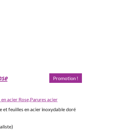
ose
Promotion !
s en acier Rose,
Parures acier
e et feuilles en acier inoxydable doré
aliste)