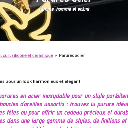
Femme, homme et enfant
r, cuir, silicone et céramique
»
Parures acier
és pour un look harmonieux et élégant
parures en acier inoxydable pour un style parfaitem
 boucles d'oreilles assortis : trouvez la parure idé
s fêtes ou pour offrir un cadeau précieux et durabl
es dans une large gamme de styles, de finitions et