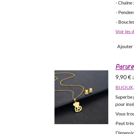
- Chaîne
- Pendent
- Boucles
Voir les 
Ajouter 
Parure 
9,90 €
BIJOUX
Superbe p
pour insé
Vous trou
Peut trè
Dimensio