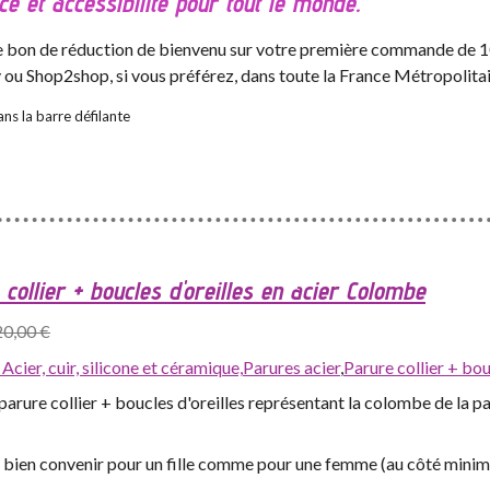
ce et accessibilité pour tout le monde.
 le bon de réduction de bienvenu sur votre première commande de 10
y ou Shop2shop, si vous préférez, dans toute la France Métropolitai
ns la barre défilante
collier + boucles d'oreilles en acier Colombe
20,00 €
,
Acier, cuir, silicone et céramique,
Parures acier
,
Parure collier + bo
arure collier + boucles d'oreilles représentant la colombe de la pa
s bien convenir pour un fille comme pour une femme (au côté minim