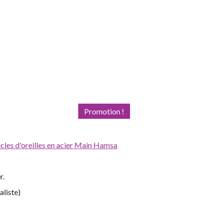
Promotion !
ucles d'oreilles en acier Main Hamsa
r.
aliste)