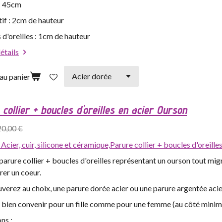
 : 45cm
if : 2cm de hauteur
 d'oreilles : 1cm de hauteur
détails
au panier
collier + boucles d'oreilles en acier Ourson
20,00 €
,
Acier, cuir, silicone et céramique,
Parure collier + boucles d'oreille
arure collier + boucles d'oreilles représentant un ourson tout mi
rer un coeur.
verez au choix, une parure dorée acier ou une parure argentée acie
s bien convenir pour un fille comme pour une femme (au côté minim
ns :