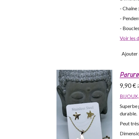
- Chaîne
- Pendent
- Boucles
Voir les 
Ajouter 
Parure 
9,90 €
BIJOUX
Superbe p
durable.
Peut trè
Dimensio