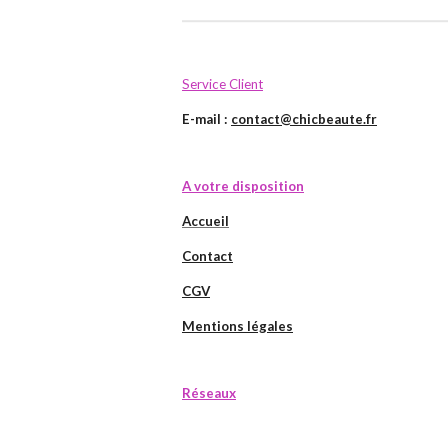
Service Client
E-mail :
contact@chicbeaute.fr
A votre disposition
Accueil
Contact
CGV
Mentions légales
Réseaux