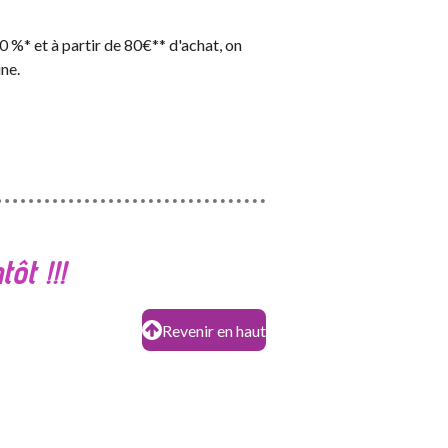
 %* et à partir de 80€** d'achat, on
ne.
ôt !!!
Revenir en haut