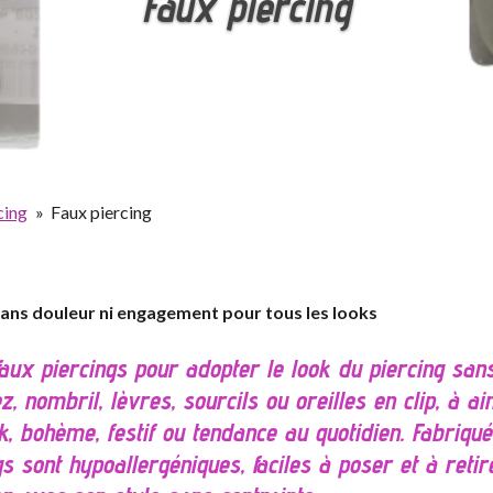
Faux piercing
cing
»
Faux piercing
g sans douleur ni engagement pour tous les looks
aux piercings pour adopter le look du piercing sans
, nombril, lèvres, sourcils ou oreilles en clip, à ai
, bohème, festif ou tendance au quotidien. Fabriqués
gs sont hypoallergéniques, faciles à poser et à retir