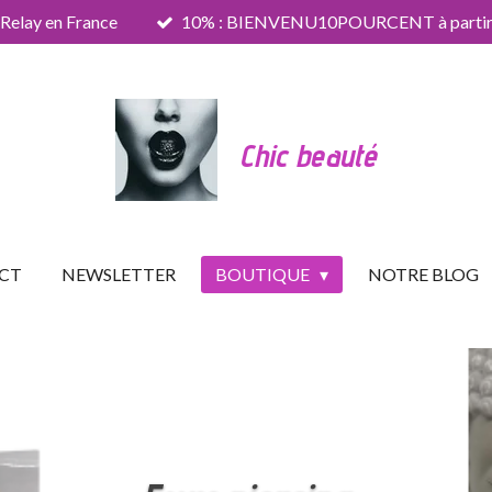
 Relay en France
10% : BIENVENU10POURCENT à partir 
Chic beauté
CT
NEWSLETTER
BOUTIQUE
NOTRE BLOG