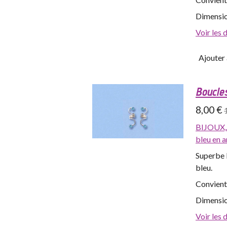
Dimensio
Voir les 
Ajouter 
Boucles
8,00 €
BIJOUX,
bleu en 
Superbe b
bleu.
Convient
Dimensio
Voir les 