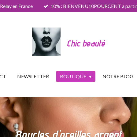
 Relay en France
10% : BIENVENU10POURCENT à partir 
Chic beauté
CT
NEWSLETTER
BOUTIQUE
NOTRE BLOG
Boucles d'oreilles argent