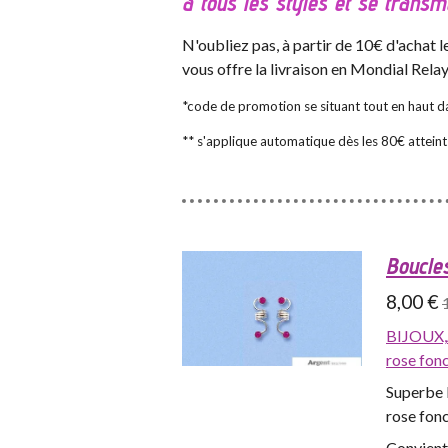
à tous les styles et se transm
N'oubliez pas, à partir de 10€ d'achat
vous offre la livraison en Mondial Rela
*code de promotion se situant tout en haut da
** s'applique automatique dès les 80€ atteint
Boucles
8,00 €
BIJOUX,
rose fon
Superbe b
rose fonc
Convient