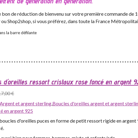
ettent de génération en génération.
 le bon de réduction de bienvenu sur votre première commande de 10
y ou Shop2shop, si vous préférez, dans toute la France Métropolitai
ns la barre défilante
 d'oreilles ressort cristaux rose foncé en argent 9
17,00 €
Argent et argent sterling
,
Boucles d'oreilles argent et argent sterli
cé en argent 925
oucles d'oreilles puces en forme de petit ressort rigide en argent 
é.
 aussi bien pour femmes, hommes, mixte et enfants/ado.