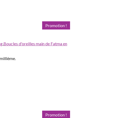
Promotion !
ng
,
Boucles d'oreilles main de Fatma en
millième.
Promotion !