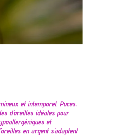
umineux et intemporel. Puces,
es d'oreilles idéales pour
ypoallergéniques et
'oreilles en argent s'adaptent