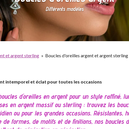
Différents modèles
nt et argent sterling
»
Boucles d'oreilles argent et argent sterling
ent intemporel et éclat pour toutes les occasions
oucles d'oreilles en argent pour un style raffiné, l
s en argent massif ou sterling : trouvez les boucl
idien ou pour les grandes occasions. Résistantes, h
 de formes, de motifs et de finitions, nos boucles d