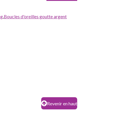
ng
,
Boucles d'oreilles goutte argent
Revenir en haut