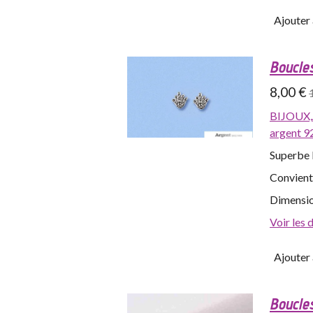
Ajouter 
Boucle
8,00 €
BIJOUX,
argent 9
Superbe 
Convient
Dimensio
Voir les 
Ajouter 
Boucles