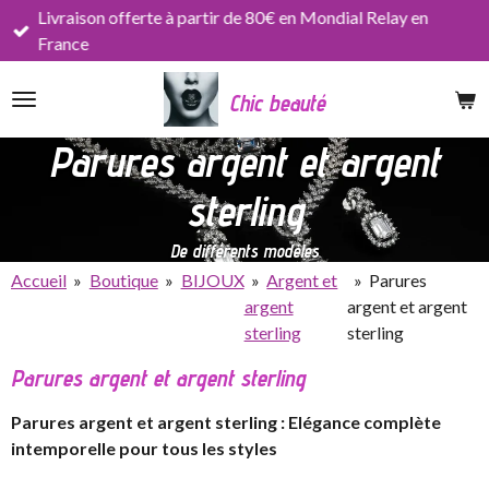
Livraison offerte à partir de 80€ en Mondial Relay en
Passer
France
au
contenu
Chic beauté
principal
Parures argent et argent
sterling
De différents modèles
Accueil
»
Boutique
»
BIJOUX
»
Argent et
»
Parures
argent
argent et argent
sterling
sterling
Parures argent et argent sterling
Parures argent et argent sterling : Elégance complète
intemporelle pour tous les styles