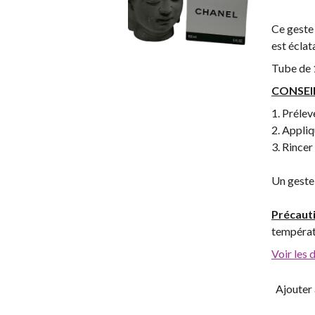
Ce geste 
est éclat
Tube de 
CONSEI
1. Prélev
2. Appliq
3. Rince
Un geste 
Précaut
températ
Voir les 
Ajouter 