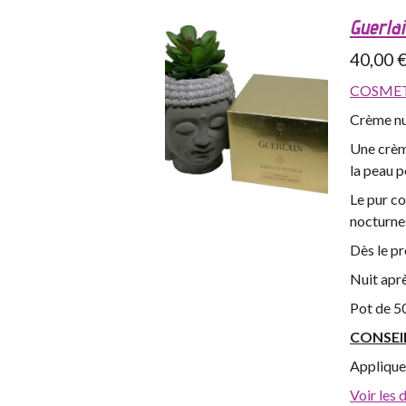
Guerlai
40,00 
COSMET
Crème nui
Une crème
la peau p
Le pur co
nocturne
Dès le pr
Nuit aprè
Pot de 5
CONSEI
Appliquer
Voir les 