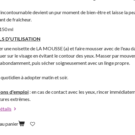
incontournable devient un pur moment de bien-être et laisse la pea
ant de fraîcheur.
150 ml
LS D’UTILISATION
er une noisette de LA MOUSSE (a) et faire mousser avec de l'eau dan
uer sur le visage en évitant le contour des yeux. Masser par mouve
r abondamment, puis sécher soigneusement avec un linge propre.
quotidien à adopter matin et soir.
ions d'emploi
: en cas de contact avec les yeux, rincer immédiate
ures extrêmes.
détails
au panier