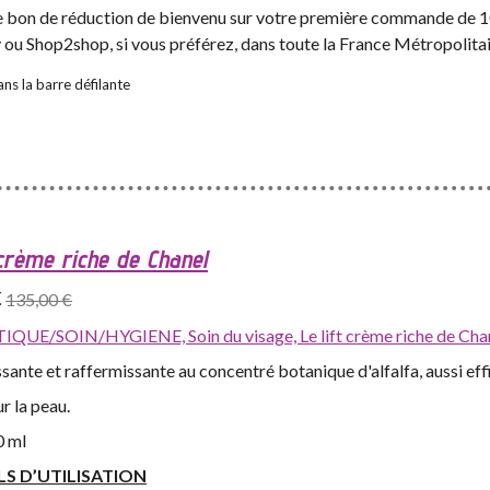
 le bon de réduction de bienvenu sur votre première commande de 10
y ou Shop2shop, si vous préférez, dans toute la France Métropolitai
ns la barre défilante
 crème riche de Chanel
€
135,00 €
IQUE/SOIN/HYGIENE,
Soin du visage,
Le lift crème riche de Cha
sante et raffermissante au concentré botanique d'alfalfa, aussi effi
r la peau.
0 ml
LS D’UTILISATION