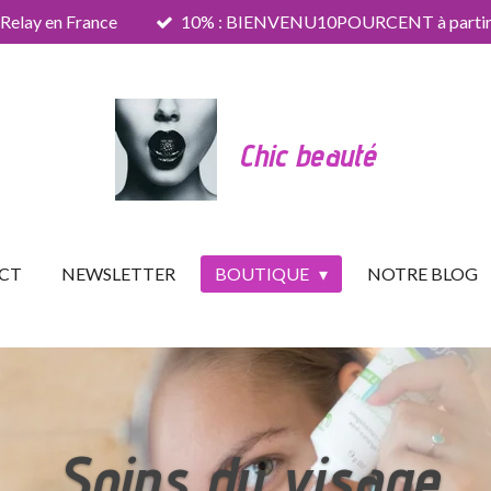
 Relay en France
10% : BIENVENU10POURCENT à partir 
Chic beauté
CT
NEWSLETTER
BOUTIQUE
NOTRE BLOG
Soins du visage