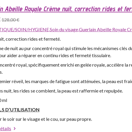
n Abeille Royale Crème nuit, correction rides et fe
€
128,00 €
IQUE/SOIN/HYGIENE,
Soin du visage,
Guerlain Abeille Royale Cr
t, correction rides et fermeté.
 de nuit au pur concentré royal qui stimule les mécanismes clés du
our aider a réparer en continu rides et fermeté tissulaire.
ncentré royal, spécifiquement enrichi en gelée royale, accélère la 
s.
emier réveil, les marques de fatigue sont atténuées, la peau est fraî
s nuit, les rides se comblent, la peau est raffermie et repulpée.
0 ml
LS D’UTILISATION
 le soir sur le visage et le cou, sur peau propre.
détails