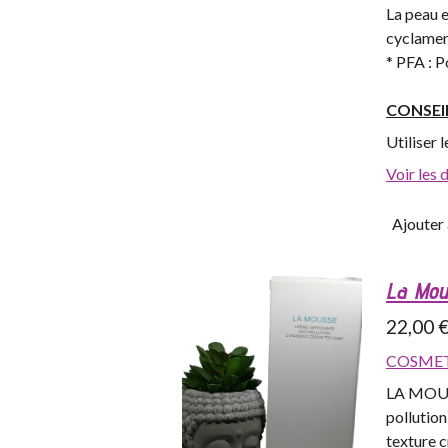
La peau e
cyclamen
* PFA : 
CONSEI
Utiliser 
Voir les 
Ajouter 
La Mou
22,00 
COSMET
LA MOUSSE
pollution
texture 