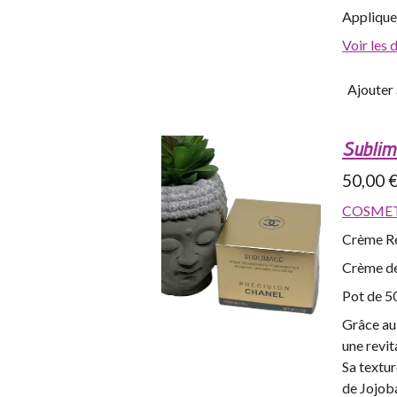
Appliquer
Voir les 
Ajouter 
Sublim
50,00 
COSMET
Crème Ré
Crème de 
Pot de 5
Grâce au 
une revit
Sa textur
de Jojoba