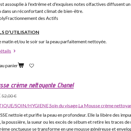
st assouplie à l'extrême et d'exquises notes olfactives diffusent un s
 dans un réconfortant climat de bien-être.
PolyFractionnement des Actifs
LS D’UTILISATION
le matin et/ou le soir sur la peau parfaitement nettoyée.
détails
au panier
sse crème nettoyante Chanel
€
52,00 €
IQUE/SOIN/HYGIENE,
Soin du visage,
La Mousse crème nettoya
 nettoie et purifie la peau en profondeur. Elle la libère des impur
, la poussière, la sueur ou les excès de sébum et retire les traces de
crème onctueuse se transforme en une mousse généreuse et envelo