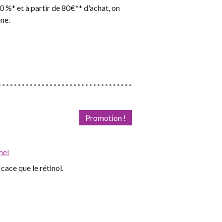
 %* et à partir de 80€** d'achat, on
ne.
Promotion !
nel
cace que le rétinol.