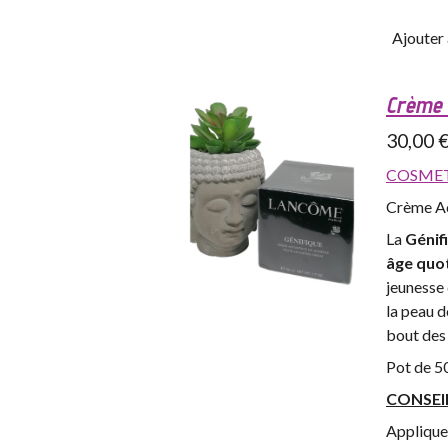
Ajouter 
Crème 
30,00 
COSMET
Crème Ac
La
Génif
âge quot
jeunesse 
la peau d
bout des 
Pot de 5
CONSEI
Applique