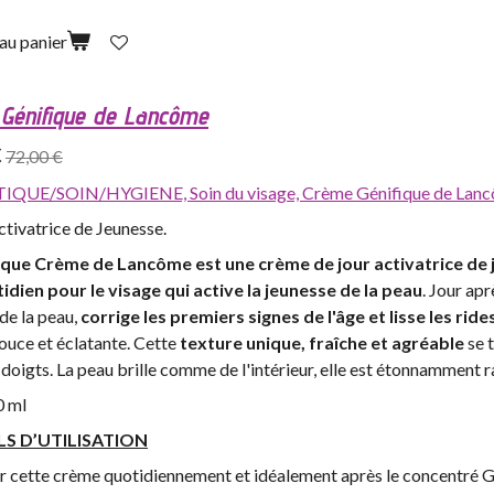
au panier
Génifique de Lancôme
€
72,00 €
IQUE/SOIN/HYGIENE,
Soin du visage,
Crème Génifique de Lan
tivatrice de Jeunesse.
ique Crème de Lancôme est une crème de jour activatrice de j
idien pour le visage qui active la jeunesse de la peau
. Jour apr
de la peau,
corrige les premiers signes de l'âge et lisse les ride
ouce et éclatante. Cette
texture unique, fraîche et agréable
se 
doigts. La peau brille comme de l'intérieur, elle est étonnamment r
0 ml
LS D’UTILISATION
r cette crème quotidiennement et idéalement après le concentré G