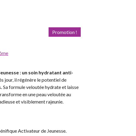
Promotion !
côme
eunesse : un soin hydratant anti-
ès jour, il régénère le potentiel de
s.
Sa formule veloutée hydrate et laisse
transforme en une peau veloutée au
adieuse et visiblement rajeunie.
énifique Activateur de Jeunesse.