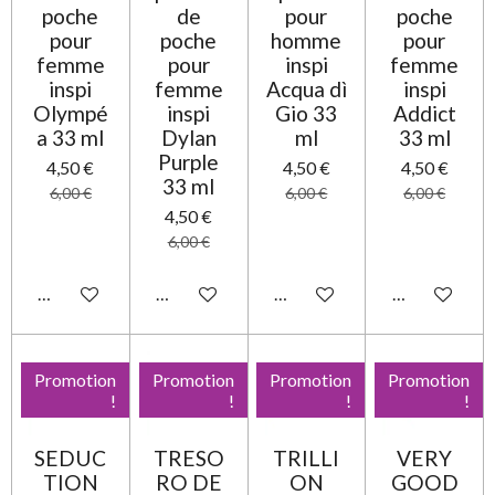
poche
de
pour
poche
pour
poche
homme
pour
femme
pour
inspi
femme
inspi
femme
Acqua dì
inspi
Olympé
inspi
Gio 33
Addict
a 33 ml
Dylan
ml
33 ml
Purple
4,50 €
4,50 €
4,50 €
33 ml
6,00 €
6,00 €
6,00 €
4,50 €
6,00 €
Ajouter au panier
Ajouter au panier
Ajouter au panier
Ajouter au pa
Promotion
Promotion
Promotion
Promotion
!
!
!
!
SEDUC
TRESO
TRILLI
VERY
TION
RO DE
ON
GOOD