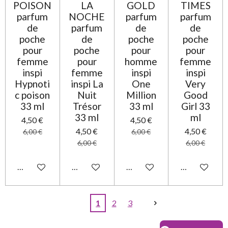
POISON
LA
GOLD
TIMES
parfum
NOCHE
parfum
parfum
de
parfum
de
de
poche
de
poche
poche
pour
poche
pour
pour
femme
pour
homme
femme
inspi
femme
inspi
inspi
Hypnoti
inspi La
One
Very
c poison
Nuit
Million
Good
33 ml
Trésor
33 ml
Girl 33
33 ml
ml
4,50 €
4,50 €
4,50 €
4,50 €
6,00 €
6,00 €
6,00 €
6,00 €
Ajouter au panier
Ajouter au panier
Ajouter au panier
Ajouter au pa
1
2
3