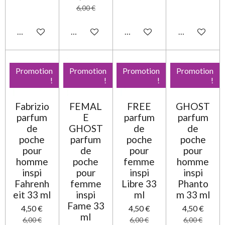
6,00 €
Ajouter au panier
Ajouter au panier
Ajouter au panier
Ajouter au pa
Promotion
Promotion
Promotion
Promotion
!
!
!
!
Fabrizio
FEMAL
FREE
GHOST
parfum
E
parfum
parfum
de
GHOST
de
de
poche
parfum
poche
poche
pour
de
pour
pour
homme
poche
femme
homme
inspi
pour
inspi
inspi
Fahrenh
femme
Libre 33
Phanto
eit 33 ml
inspi
ml
m 33 ml
Fame 33
4,50 €
4,50 €
4,50 €
ml
6,00 €
6,00 €
6,00 €