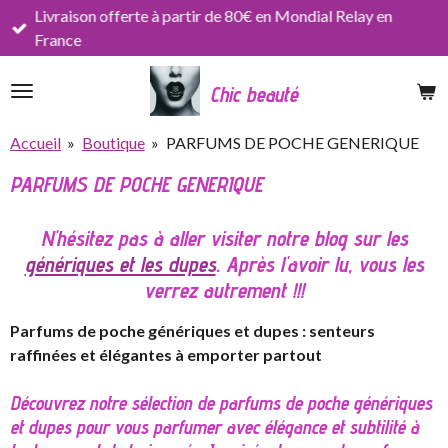
Livraison offerte à partir de 80€ en Mondial Relay en
Passer
France
au
contenu
Chic beauté
principal
Accueil
»
Boutique
»
PARFUMS DE POCHE GENERIQUE
PARFUMS DE POCHE GENERIQUE
N'hésitez pas à aller visiter notre blog sur les
génériques et les dupes
. Après l'avoir lu, vous les
verrez autrement !!!
Parfums de poche génériques et dupes : senteurs
raffinées et élégantes à emporter partout
Découvrez notre sélection de parfums de poche génériques
et dupes pour vous parfumer avec élégance et subtilité à