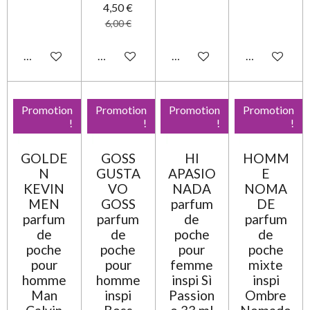
4,50 €
6,00 €
Ajouter au panier
Ajouter au panier
Ajouter au panier
Ajouter au pa
Promotion
Promotion
Promotion
Promotion
!
!
!
!
GOLDE
GOSS
HI
HOMM
N
GUSTA
APASIO
E
KEVIN
VO
NADA
NOMA
MEN
GOSS
parfum
DE
parfum
parfum
de
parfum
de
de
poche
de
poche
poche
pour
poche
pour
pour
femme
mixte
homme
homme
inspi Sì
inspi
Man
inspi
Passion
Ombre