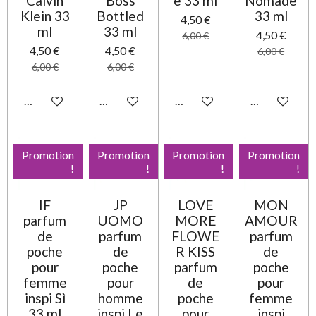
Calvin
Boss
e 33 ml
Nomade
Klein 33
Bottled
33 ml
4,50 €
ml
33 ml
4,50 €
6,00 €
4,50 €
4,50 €
6,00 €
6,00 €
6,00 €
Ajouter au panier
Ajouter au panier
Ajouter au panier
Ajouter au pa
Promotion
Promotion
Promotion
Promotion
!
!
!
!
IF
JP
LOVE
MON
parfum
UOMO
MORE
AMOUR
de
parfum
FLOWE
parfum
poche
de
R KISS
de
pour
poche
parfum
poche
femme
pour
de
pour
inspi Sì
homme
poche
femme
33 ml
inspi Le
pour
inspi