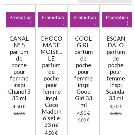
Promotion
Promotion
Promotion
Promotion
!
!
!
!
CANAL
CHOCO
COOL
ESCAN
N° 5
MADE
GIRL
DALO
parfum
MOISEL
parfum
parfum
de
LE
de
de
poche
parfum
poche
poche
pour
de
pour
pour
femme
poche
femme
femme
inspi
pour
inspi
inspi
Chanel 5
femme
Good
Scandal
33 ml
inspi
Girl 33
33 ml
Coco
ml
4,50 €
4,50 €
Madem
4,50 €
6,00 €
6,00 €
oiselle
6,00 €
33 ml
4,50 €