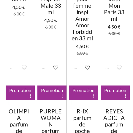
Male 33
femme
Mon
4,50 €
ml
inspi
Paris 33
6,00 €
Amor
ml
4,50 €
Amor
4,50 €
6,00 €
Forbidd
6,00 €
en 33 ml
4,50 €
6,00 €
Ajouter au panier
Ajouter au panier
Ajouter au panier
Ajouter au pa
Promotion
Promotion
Promotion
Promotion
!
!
!
!
OLIMPI
PURPLE
R-IX
REYES
A
WOMA
parfum
ADICTA
parfum
N
de
parfum
de
parfum
poche
de