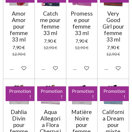
Amor
Catch
Promess
Very
Amor
me pour
e pour
Good
pour
femme
femme
Girl pour
femme
33 ml
33 ml
femme
33 ml
33 ml
7,90 €
7,90 €
7,90 €
7,90 €
12,90 €
12,90 €
12,90 €
12,90 €
Ajouter au panier
Ajouter au panier
Ajouter au panier
Ajouter au pa
Promotion
Promotion
Promotion
Promotion
!
!
!
!
Dahlia
Aqua
Matière
Californi
Divin
Allegori
Noire
a Dream
pour
a Flora
pour
pour
femme
Cherrysi
femme
mixte