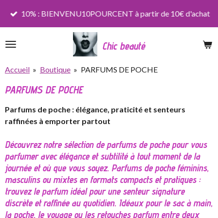
Passer
10% : BIENVENU10POURCENT à partir de 10€ d'achat
au
contenu
Chic beauté
principal
Accueil
»
Boutique
»
PARFUMS DE POCHE
PARFUMS DE POCHE
Parfums de poche : élégance, praticité et senteurs
raffinées à emporter partout
Découvrez notre sélection de parfums de poche pour vous
parfumer avec élégance et subtilité à tout moment de la
journée et où que vous soyez. Parfums de poche féminins,
masculins ou mixtes en formats compacts et pratiques :
trouvez le parfum idéal pour une senteur signature
discrète et raffinée au quotidien. Idéaux pour le sac à main,
la poche, le voyage ou les retouches parfum entre deux