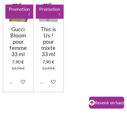
Promotion
Promotion
!
!
Gucci
This is
Bloom
Us !
pour
pour
femme
mixte
33 ml
33 ml
7,90 €
7,90 €
12,90 €
12,90 €
Ajouter au panier
Ajouter au panier
Revenir en haut