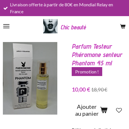
Livraison offerte à partir de 80€ en Mondial Relay en
Passer
France
au
contenu
Chic beauté
principal
Parfum Testeur
Phéromone senteur
Phantom 45 ml
Promotion !
10,00 €
18,90 €
Ajouter
au panier