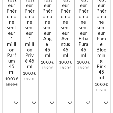
o
n
eur
eur
eur
eur
eur
eur
i
Phér
Phér
Phér
Phér
Phér
Phér
l
omo
omo
omo
omo
omo
omo
e
ne
ne
ne
ne
ne
ne
sent
sent
sent
sent
sent
sent
eur
eur
eur
eur
eur
eur
1
1
Ang
Ave
Erba
Fam
milli
milli
el
ntus
Pura
e
on
on
45
45
45
Bloo
Parf
Priv
ml
ml
ml
min
um
é 45
g
10,00 €
10,00 €
10,00 €
45
ml
Pink
18,90 €
18,90 €
18,90 €
ml
45
10,00 €
ml
10,00 €
18,90 €
10,00 €
18,90 €
18,90 €
Ajouter au panier
Ajouter au panier
Ajouter au panier
Ajouter au panier
Ajouter au panier
Ajouter 