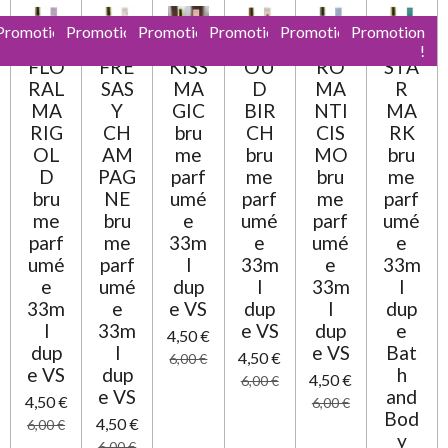
n
s
s
s
s
l
:
Promotion
Promotion
Promotion
Promotion
Promotion
Promotion
u
0
!
!
!
!
!
!
a
FLO
FRE
KISS
OU
RO
STA
t
é
RAL
SAS
MA
D
MA
R
i
t
o
MA
Y
GIC
BIR
NTI
MA
o
n
RIG
CH
bru
CH
CIS
RK
i
OL
AM
me
bru
MO
bru
l
D
PAG
parf
me
bru
me
e
bru
NE
umé
parf
me
parf
me
bru
e
umé
parf
umé
parf
me
33m
e
umé
e
umé
parf
l
33m
e
33m
e
umé
dup
l
33m
l
33m
e
e VS
dup
l
dup
l
33m
e VS
dup
e
4,50 €
dup
l
e VS
Bat
4,50 €
6,00 €
e VS
dup
h
4,50 €
6,00 €
e VS
and
4,50 €
6,00 €
Bod
4,50 €
6,00 €
y
6,00 €