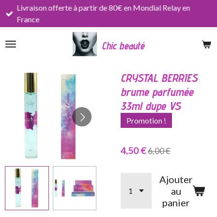
Livraison offerte à partir de 80€ en Mondial Relay en
Passer
France
au
contenu
Chic beauté
principal
CRYSTAL BERRIES
brume parfumée
33ml dupe VS
Promotion !
4,50 €
6,00 €
Ajouter
au
panier