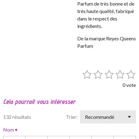
Parfum de très bonne et de
très haute qualité, fabriqué
dans le respect des
ingrédients.
De la marque Reyes Queens
Parfum
1
2
3
4
5
E
É
n
v
é
é
é
é
é
v
0 vote
a
o
t
t
t
t
t
l
y
Cela pourrait vous intéresser
o
o
o
o
o
e
u
r
a
i
i
i
i
i
l
132 résultats
Trier:
t
'
l
l
l
l
l
i
é
Nom
▾
e
e
e
e
e
v
o
a