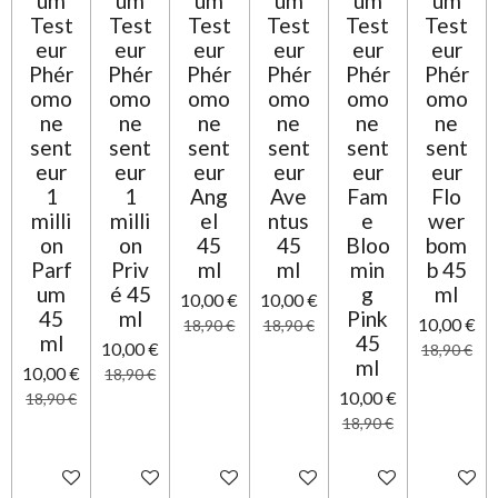
um
um
um
um
um
um
i
t
o
Test
Test
Test
Test
Test
Test
o
n
eur
eur
eur
eur
eur
eur
i
Phér
Phér
Phér
Phér
Phér
Phér
l
omo
omo
omo
omo
omo
omo
e
ne
ne
ne
ne
ne
ne
sent
sent
sent
sent
sent
sent
eur
eur
eur
eur
eur
eur
1
1
Ang
Ave
Fam
Flo
milli
milli
el
ntus
e
wer
on
on
45
45
Bloo
bom
Parf
Priv
ml
ml
min
b 45
um
é 45
g
ml
10,00 €
10,00 €
45
ml
Pink
10,00 €
18,90 €
18,90 €
ml
45
10,00 €
18,90 €
ml
10,00 €
18,90 €
10,00 €
18,90 €
18,90 €
Ajouter au panier
Ajouter au panier
Ajouter au panier
Ajouter au panier
Ajouter au panier
Ajouter 