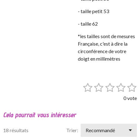
- taille petit 53
- taille 62
*les tailles sont de mesures
Française, c'est à dire la
circonférence de votre
doigt en millimètres
1
2
3
4
5
E
É
n
v
é
é
é
é
é
v
0 vote
a
o
t
t
t
t
t
l
y
Cela pourrait vous intéresser
o
o
o
o
o
e
u
r
a
i
i
i
i
i
l
18 résultats
Trier:
t
'
l
l
l
l
l
i
é