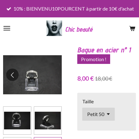
Passer
10% : BIENVENU10POURCENT à partir de 10€ d'achat
au
contenu
Chic beauté
principal
Bague en acier n° 1
Promotion !
8,00 €
18,00 €
Taille