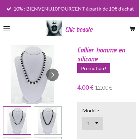
Passer
10% : BIENVENU10POURCENT à partir de 10€ d'achat
au
contenu
Chic beauté
principal
Collier homme en
silicone
Promotion !
4,00 €
12,00 €
Modèle