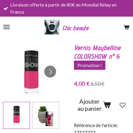
Livraison offerte à partir de 80€ en Mondial Relay en
Passer
France
au
contenu
Chic beauté
principal
Vernis Maybelline
COLORSHOW n° 6
Promotion !
4,00 €
6,50 €
Ajouter
au panier
Référence de l'article:
17127773