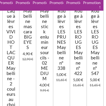
:
Promotion
Promotion
Promotion
Promotion
Promotion
Promotion
u
0
!
!
!
!
!
!
a
Laq
May
May
Rou
Rou
Rou
t
é
ue à
belli
belli
ge à
ge à
ge à
i
t
o
lèvr
ne
ne
lèvr
lèvr
lèvr
o
n
es
mas
stic
es
es
es
i
VIVI
cara
k
LES
LES
LES
l
D
BIG
enlu
PRU
RO
RO
e
HO
EYE
min
NES
UG
UG
T
S
eur
May
ES
ES
LAC
sour
belli
May
May
4,90 €
QU
cils -
ne
belli
belli
12,90 €
ER
02
n°
ne
ne
May
ME
338
n°
n°
belli
DIU
422
547
5,00 €
ne -
M
5,00 €
5,00 €
11,65 €
2
4,00 €
11,65 €
11,65 €
coul
9,95 €
eurs
au
choi