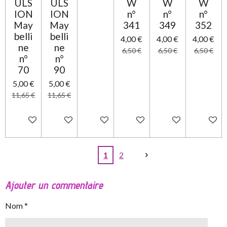
ULS
ULS
W
W
W
ION
ION
n°
n°
n°
May
May
341
349
352
belli
belli
4,00 €
4,00 €
4,00 €
ne
ne
6,50 €
6,50 €
6,50 €
n°
n°
70
90
5,00 €
5,00 €
11,65 €
11,65 €
Ajouter au panier
Ajouter au panier
Ajouter au panier
Ajouter au panier
Ajouter au panier
Ajouter 
1
2
Ajouter un commentaire
Nom *