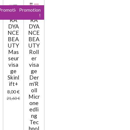
e
e
e
e
e
v
o
a
Promotion
Promotion
n
s
s
s
s
l
!
!
:
RA
RA
u
0
a
DYA
DYA
t
NCE
NCE
é
i
BEA
BEA
t
o
UTY
UTY
o
n
Mas
Roll
i
seur
er
l
visa
visa
e
ge
ge
Skinl
Der
ift+
m'R
oll
8,00 €
Micr
21,60 €
one
edli
ng
Tec
hnol