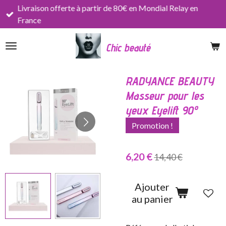
Livraison offerte à partir de 80€ en Mondial Relay en
Passer
France
au
contenu
Chic beauté
principal
RADYANCE BEAUTY
Masseur pour les
yeux Eyelift 90º
Promotion !
6,20 €
14,40 €
Ajouter
au panier