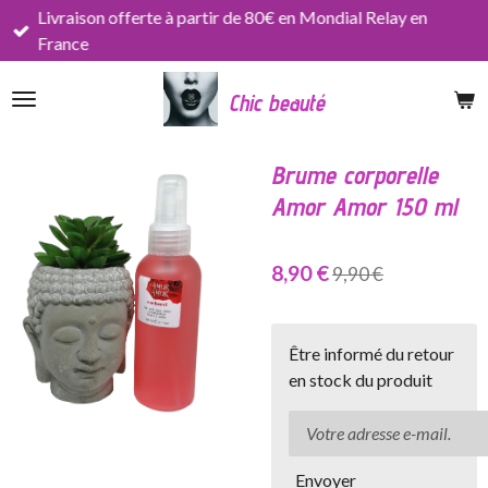
Livraison offerte à partir de 80€ en Mondial Relay en
Passer
France
au
contenu
Chic beauté
principal
Brume corporelle
Amor Amor 150 ml
8,90 €
9,90 €
Être informé du retour
en stock du produit
Envoyer