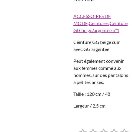
ACCESSOIRES DE
MODE,
Ceintures
,
Ceinture
GG beige/argentée n°1
Ceinture GG beige cuir
avec GG argentée
Peut également convenir
aux femmes comme aux
hommes, sur des pantalons
à petites anses.
Taille : 120 cm / 48
Largeur / 2,5 cm
E
É