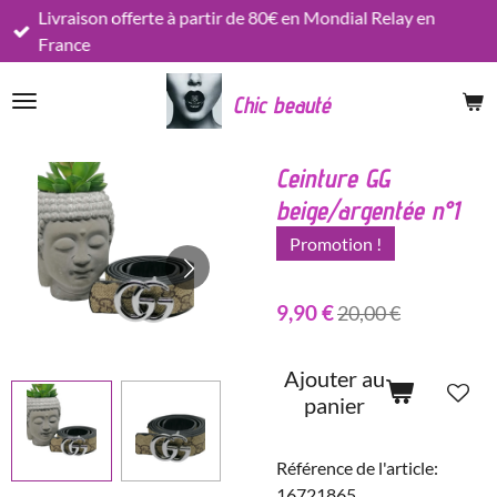
Livraison offerte à partir de 80€ en Mondial Relay en
Passer
France
au
contenu
Chic beauté
principal
Ceinture GG
beige/argentée n°1
Promotion !
9,90 €
20,00 €
Ajouter au
panier
Référence de l'article:
16721865