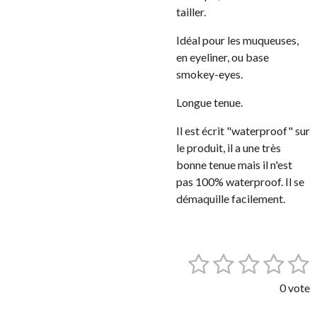
tailler.
Idéal pour les muqueuses,
en eyeliner, ou base
smokey-eyes.
Longue tenue.
Il est écrit "waterproof" sur
le produit, il a une très
bonne tenue mais il n'est
pas 100% waterproof. Il se
démaquille facilement.
1
2
3
4
5
E
É
n
v
é
é
é
é
é
v
0 vote
a
o
t
t
t
t
t
l
y