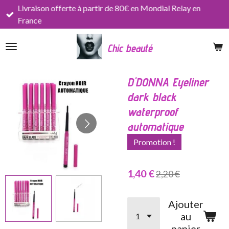
Livraison offerte à partir de 80€ en Mondial Relay en
Passer
France
au
contenu
Chic beauté
principal
D'DONNA Eyeliner
dark black
waterproof
automatique
Promotion !
1,40 €
2,20 €
Ajouter
au
panier