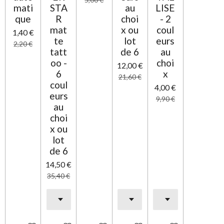
mati
STA
au
LISE
que
R
choi
- 2
mat
x ou
coul
1,40 €
te
lot
eurs
2,20 €
tatt
de 6
au
oo -
choi
12,00 €
6
x
21,60 €
coul
4,00 €
eurs
9,90 €
au
choi
x ou
lot
de 6
14,50 €
35,40 €