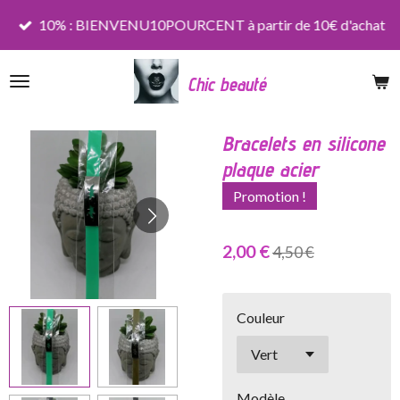
Passer
10% : BIENVENU10POURCENT à partir de 10€ d'achat
au
contenu
Chic beauté
principal
Bracelets en silicone
plaque acier
Promotion !
2,00 €
4,50 €
Couleur
Modèle