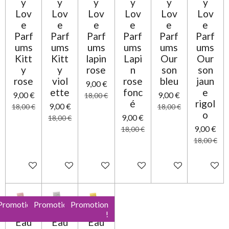
y
y
y
y
y
y
i
Lov
Lov
Lov
Lov
Lov
Lov
l
e
e
e
e
e
e
e
Parf
Parf
Parf
Parf
Parf
Parf
ums
ums
ums
ums
ums
ums
Kitt
Kitt
lapin
Lapi
Our
Our
y
y
rose
n
son
son
rose
viol
rose
bleu
jaun
9,00 €
ette
fonc
e
9,00 €
9,00 €
18,00 €
é
rigol
9,00 €
18,00 €
18,00 €
o
9,00 €
18,00 €
9,00 €
18,00 €
18,00 €
Ajouter au panier
Ajouter au panier
Ajouter au panier
Ajouter au panier
Ajouter au panier
Ajouter 
Promotion
Promotion
Promotion
!
!
!
Eau
Eau
Eau