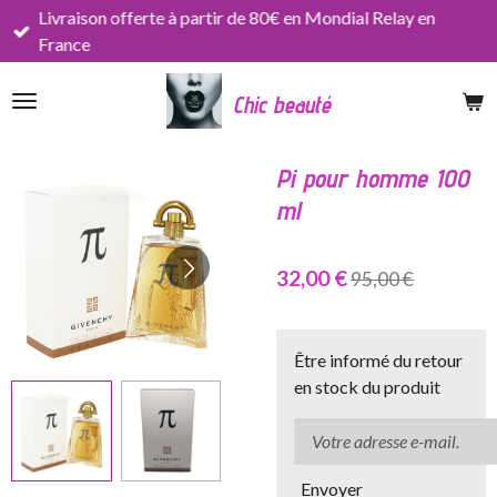
Livraison offerte à partir de 80€ en Mondial Relay en
Passer
France
au
contenu
Chic beauté
principal
Pi pour homme 100
ml
32,00 €
95,00 €
Être informé du retour
en stock du produit
Envoyer