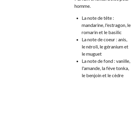
homme.
La note de tête :
mandarine, l'estragon, le
romarin et le basilic
La note de coeur : anis,
le néroli, le géranium et
le muguet
La note de fond : vanille,
l'amande, la fève tonka,
le benjoin et le cèdre