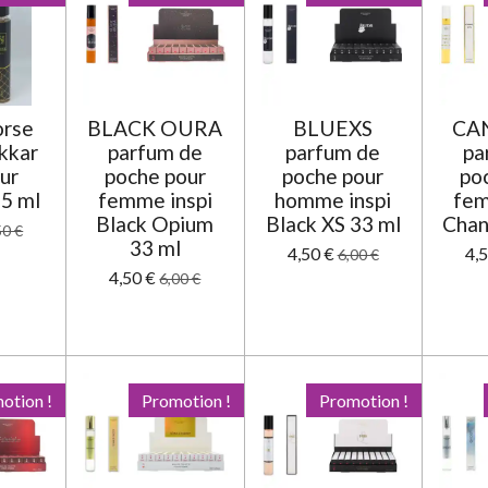
orse
BLACK OURA
BLUEXS
CAN
akkar
parfum de
parfum de
pa
our
poche pour
poche pour
po
5 ml
femme inspi
homme inspi
fem
Black Opium
Black XS 33 ml
Chan
50 €
33 ml
4,50 €
4,
6,00 €
4,50 €
6,00 €
otion !
Promotion !
Promotion !