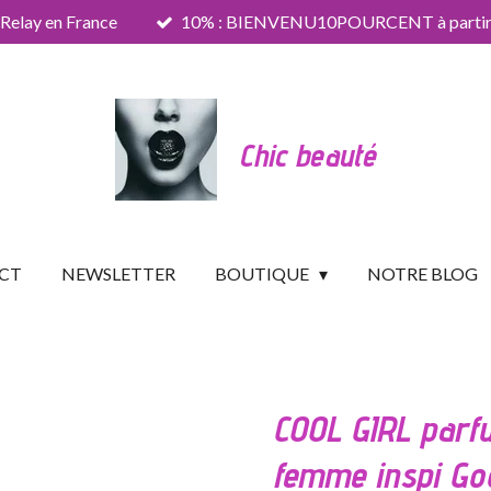
 Relay en France
10% : BIENVENU10POURCENT à partir 
Chic beauté
CT
NEWSLETTER
BOUTIQUE
NOTRE BLOG
COOL GIRL parf
femme inspi Goo