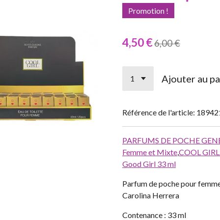
Promotion !
4,50 €
6,00 €
Ajouter au pa
Référence de l'article:
18942
PARFUMS DE POCHE GEN
Femme et Mixte
,
COOL GIRL 
Good Girl 33 ml
Parfum de poche pour femme
Carolina Herrera
Contenance : 33 ml