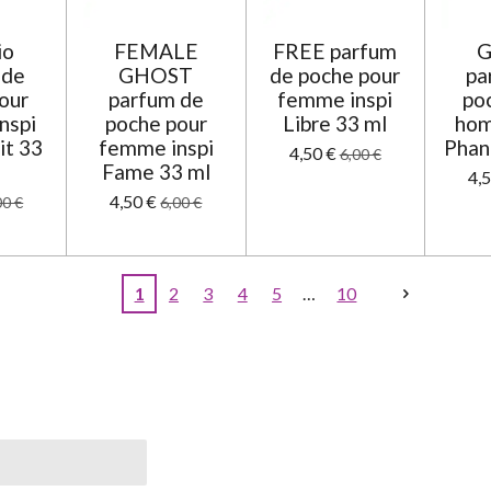
io
FEMALE
FREE parfum
 de
GHOST
de poche pour
pa
our
parfum de
femme inspi
po
nspi
poche pour
Libre 33 ml
hom
it 33
femme inspi
Phan
4,50 €
6,00 €
Fame 33 ml
4,
4,50 €
00 €
6,00 €
1
2
3
4
5
10