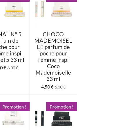
s
s
s
s
u
a
t
i
o
n
AL N° 5
CHOCO
rfum de
MADEMOISEL
che pour
LE parfum de
me inspi
poche pour
el 5 33 ml
femme inspi
Coco
50 €
6,00 €
Mademoiselle
33 ml
4,50 €
6,00 €
Promotion !
Promotion !