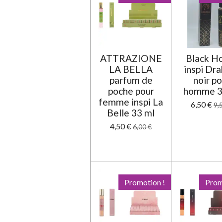
:
0
é
t
o
ATTRAZIONE
Black H
i
LA BELLA
inspi Dr
l
parfum de
noir p
e
poche pour
homme 3
femme inspi La
6,50 €
9,
Belle 33 ml
4,50 €
6,00 €
Promotion !
Prom