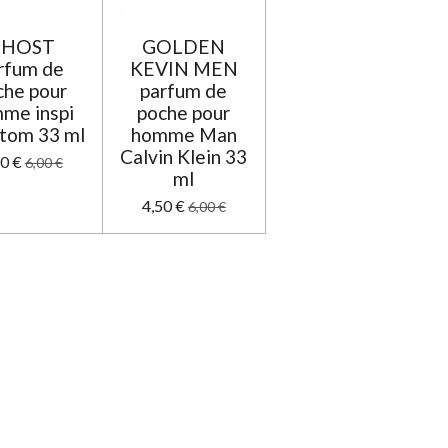
GHOST
GOLDEN
rfum de
KEVIN MEN
che pour
parfum de
me inspi
poche pour
tom 33 ml
homme Man
Calvin Klein 33
50 €
6,00 €
ml
4,50 €
6,00 €