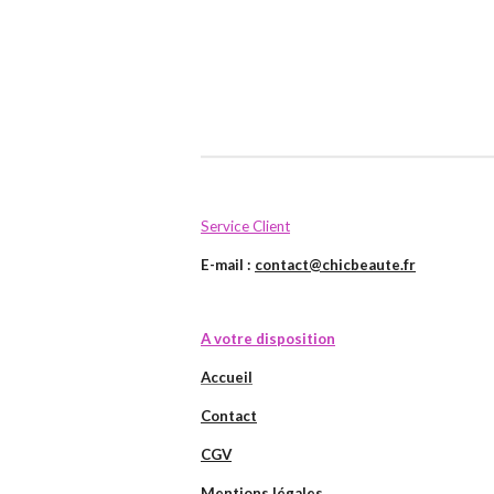
Service Client
E-mail :
contact@chicbeaute.fr
A votre disposition
Accueil
Contact
CGV
Mentions légales