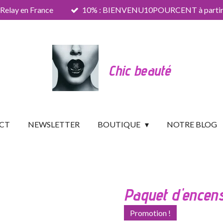
 Relay en France
10% : BIENVENU10POURCENT à partir 
Chic beauté
CT
NEWSLETTER
BOUTIQUE
NOTRE BLOG
Paquet d'encen
Promotion !