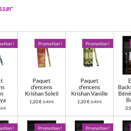
sser
otion !
Promotion !
Promotion !
t
Paquet
Paquet
ns
d'encens
d'encens
Back
an
Krishan Soleil
Krishan Vanille
Béné
ya
B
1,20 €
1,20 €
2,40 €
2,40 €
3,
40 €
otion !
Promotion !
Promotion !