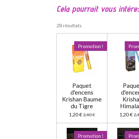
l
Cela pourrait vous intére
u
a
t
28 résultats
i
o
n
Promotion !
Prom
:
0
é
t
o
Paquet
Paque
i
d'encens
d'ence
l
Krishan Baume
Krish
e
du Tigre
Himala
1,20 €
1,20 €
2,40 €
2,
Promotion !
Prom