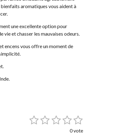
s bienfaits aromatiques vous aident à
cer.
ement une excellente option pour
 de vie et chasser les mauvaises odeurs.
, cet encens vous offre un moment de
implicité.
t.
Inde.
1
2
3
4
5
E
n
é
é
é
é
é
v
0 vote
o
t
t
t
t
t