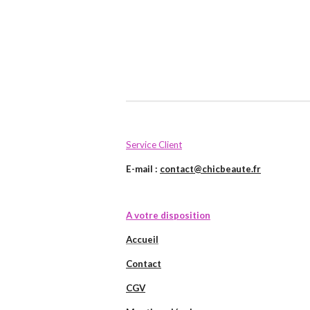
Service Client
E-mail :
contact@chicbeaute.fr
A votre disposition
Accueil
Contact
CGV