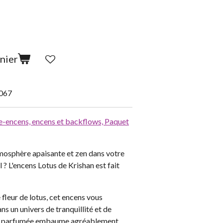
nier
067
e-encens, encens et backflows,
Paquet
mosphère apaisante et zen dans votre
l ? L'encens Lotus de Krishan est fait
 fleur de lotus, cet encens vous
s un univers de tranquillité et de
 et parfumée embaume agréablement