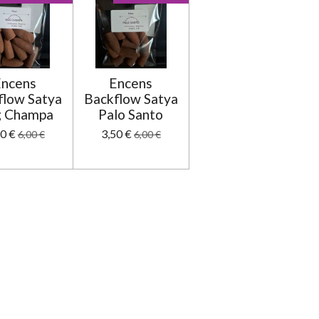
Encens
Encens
flow Satya
Backflow Satya
 Champa
Palo Santo
50 €
3,50 €
6,00 €
6,00 €