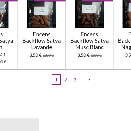
s
Encens
Encens
Satya
Backflow Satya
Backflow Satya
Back
n
Lavande
Musc Blanc
Nag
en
3,50 €
3,50 €
3,
6,00 €
6,00 €
00 €
1
2
3