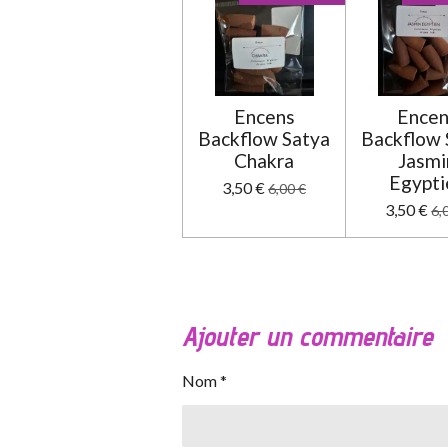
Encens
Encen
Backflow Satya
Backflow 
Chakra
Jasmi
Egypti
3,50 €
6,00 €
3,50 €
6,
Ajouter un commentaire
Nom *