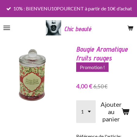
Passer
10% : BIENVENU10POURCENT à partir de 10€ d'achat
au
contenu
Chic beauté
principal
Bougie Aromatique
fruits rouges
Promotion !
4,00 €
6,50 €
Ajouter
au
panier
Référence de l'article: