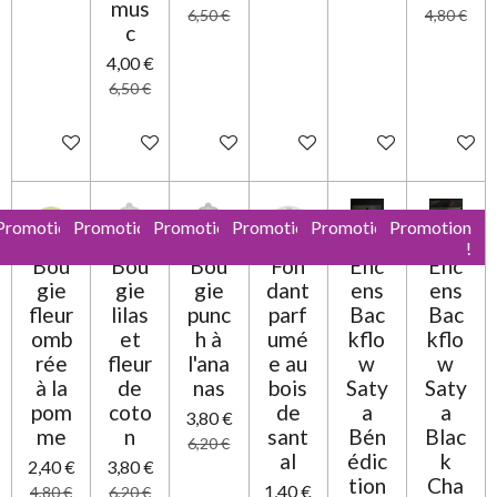
mus
6,50 €
4,80 €
c
4,00 €
6,50 €
Ajouter au panier
Ajouter au panier
Ajouter au panier
Ajouter au panier
Ajouter au panier
Ajouter 
Promotion
Promotion
Promotion
Promotion
Promotion
Promotion
!
!
!
!
!
!
Bou
Bou
Bou
Fon
Enc
Enc
gie
gie
gie
dant
ens
ens
fleur
lilas
punc
parf
Bac
Bac
omb
et
h à
umé
kflo
kflo
rée
fleur
l'ana
e au
w
w
à la
de
nas
bois
Saty
Saty
pom
coto
de
a
a
3,80 €
me
n
sant
Bén
Blac
6,20 €
al
édic
k
2,40 €
3,80 €
tion
Cha
1,40 €
4,80 €
6,20 €