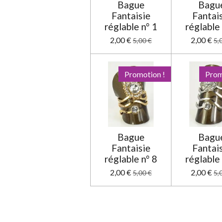
Bague
Bagu
l
Fantaisie
Fantai
e
réglable n° 1
réglable 
2,00 €
2,00 €
5,00 €
5,
Promotion !
Prom
Bague
Bagu
Fantaisie
Fantai
réglable n° 8
réglable 
2,00 €
2,00 €
5,00 €
5,