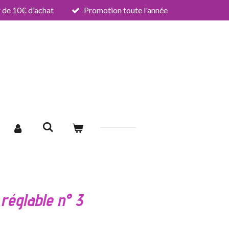
de 10€ d'achat
Promotion toute l'année
 réglable n° 3