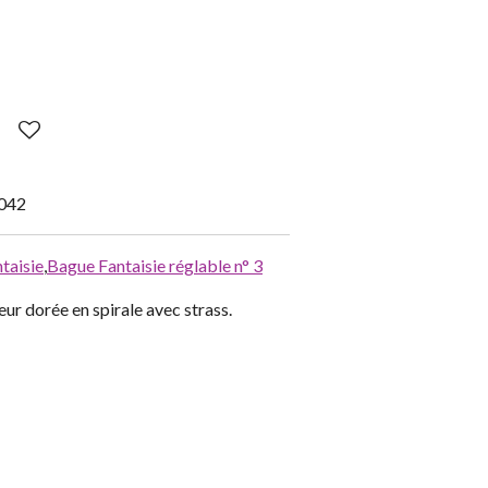
042
taisie
,
Bague Fantaisie réglable n° 3
ur dorée en spirale avec strass.