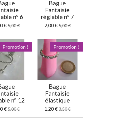
Bague
Bague
ntaisie
Fantaisie
lable n° 6
réglable n° 7
00 €
2,00 €
5,00 €
5,00 €
Promotion !
Promotion !
Bague
Bague
ntaisie
Fantaisie
able n° 12
élastique
50 €
1,20 €
5,00 €
3,50 €