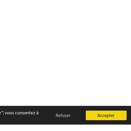
r", vous consentez à
Refuser
Accepter
ir " data-pp-style-text-size = " 12 " data-pp-amount = "30,00