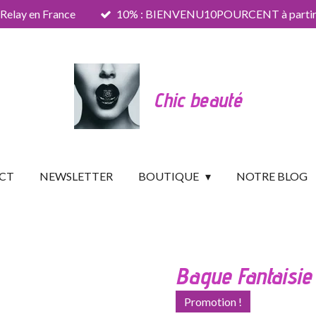
 Relay en France
10% : BIENVENU10POURCENT à partir 
Chic beauté
CT
NEWSLETTER
BOUTIQUE
NOTRE BLOG
Bague Fantaisie
Promotion !