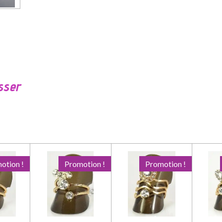
sser
otion !
Promotion !
Promotion !