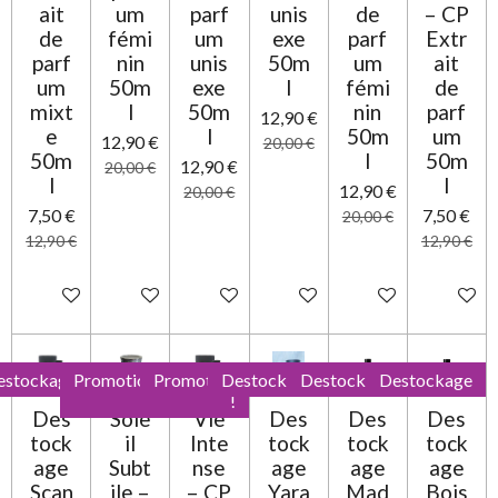
ait
um
parf
unis
de
– CP
de
fémi
um
exe
parf
Extr
parf
nin
unis
50m
um
ait
um
50m
exe
l
fémi
de
mixt
l
50m
nin
parf
12,90 €
e
l
50m
um
12,90 €
20,00 €
50m
l
50m
12,90 €
20,00 €
l
l
12,90 €
20,00 €
7,50 €
7,50 €
20,00 €
12,90 €
12,90 €
Ajouter au panier
Ajouter au panier
Ajouter au panier
Ajouter au panier
Ajouter au panier
Ajouter 
estockage
Promotion
Promotion
Destockage
Destockage
Destockage
!
!
Des
Sole
Vie
Des
Des
Des
tock
il
Inte
tock
tock
tock
age
Subt
nse
age
age
age
Scan
ile –
– CP
Yara
Mad
Bois