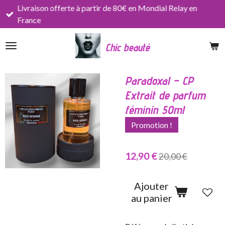
Livraison offerte à partir de 80€ en Mondial Relay en
Passer
France
au
contenu
Chic beauté
principal
Paradoxal – CP
Extrait de parfum
féminin 50ml
Promotion !
12,90 €
20,00 €
Ajouter
au panier