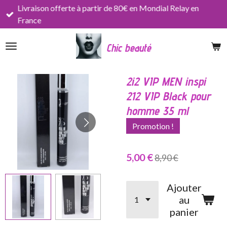
Livraison offerte à partir de 80€ en Mondial Relay en
Passer
France
au
contenu
Chic beauté
principal
2i2 VIP MEN inspi
212 VIP Black pour
homme 35 ml
Promotion !
5,00 €
8,90 €
Ajouter
au
panier