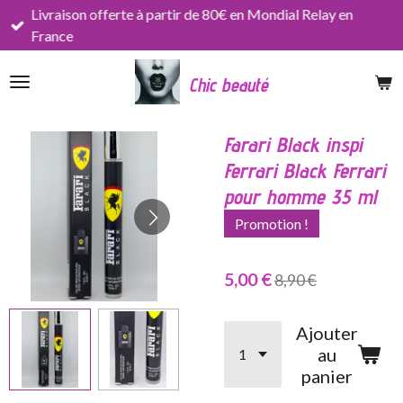
Livraison offerte à partir de 80€ en Mondial Relay en
Passer
France
au
contenu
Chic beauté
principal
Farari Black inspi
Ferrari Black Ferrari
pour homme 35 ml
Promotion !
5,00 €
8,90 €
Ajouter
au
panier