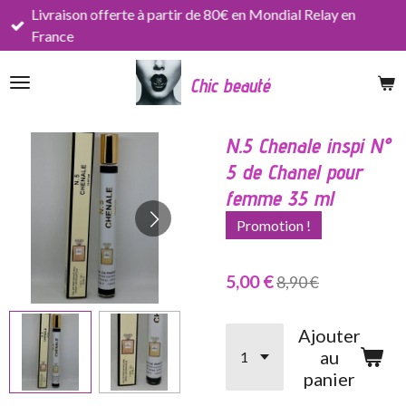
Livraison offerte à partir de 80€ en Mondial Relay en
Passer
France
au
contenu
Chic beauté
principal
N.5 Chenale inspi N°
5 de Chanel pour
femme 35 ml
Promotion !
5,00 €
8,90 €
Ajouter
au
panier