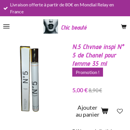
Livraison offerte à partir de 80€ en Mondial Relay en
Passer
France
au
contenu
Chic beauté
principal
N.5 Chvnae inspi N°
5 de Chanel pour
femme 35 ml
Promotion !
5,00 €
8,90 €
Ajouter
au panier