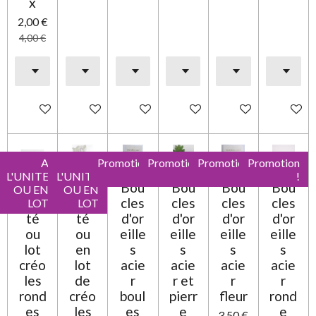
x
2,00 €
4,00 €
Ajouter au panier
Ajouter au panier
Ajouter au panier
Ajouter au panier
Ajouter au panier
Ajouter 
A
A
Promotion
Promotion
Promotion
Promotion
L'UNITE
L'UNITE
!
!
!
!
A
A
Bou
Bou
Bou
Bou
OU EN
OU EN
l'uni
l'uni
cles
cles
cles
cles
LOT
LOT
té
té
d'or
d'or
d'or
d'or
ou
ou
eille
eille
eille
eille
lot
en
s
s
s
s
créo
lot
acie
acie
acie
acie
les
de
r
r et
r
r
rond
créo
boul
pierr
fleur
rond
es
les
es
e
e
3,50 €