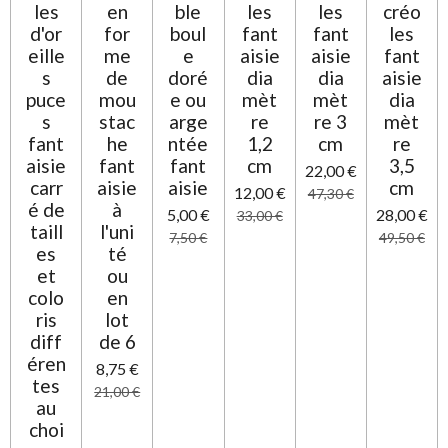
e
les
en
ble
les
les
créo
d'or
for
boul
fant
fant
les
eille
me
e
aisie
aisie
fant
s
de
doré
dia
dia
aisie
puce
mou
e ou
mèt
mèt
dia
s
stac
arge
re
re 3
mèt
fant
he
ntée
1,2
cm
re
aisie
fant
fant
cm
3,5
22,00 €
carr
aisie
aisie
cm
12,00 €
47,30 €
é de
à
5,00 €
28,00 €
33,00 €
taill
l'uni
7,50 €
49,50 €
es
té
et
ou
colo
en
ris
lot
diff
de 6
éren
8,75 €
tes
21,00 €
au
choi