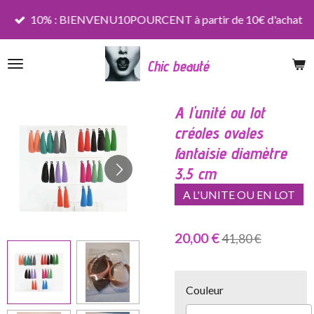
Passer
10% : BIENVENU10POURCENT à partir de 10€ d'achat
au
contenu
Chic beauté
principal
A l'unité ou lot
créoles ovales
fantaisie diamètre
3,5 cm
A L'UNITE OU EN LOT
20,00 €
41,80 €
Couleur