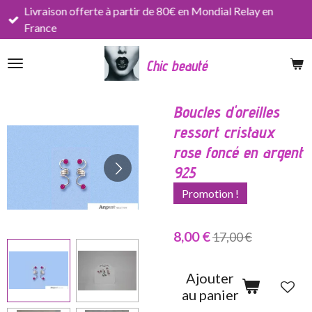
Livraison offerte à partir de 80€ en Mondial Relay en
Passer
France
au
contenu
Chic beauté
principal
Boucles d'oreilles
ressort cristaux
rose foncé en argent
925
Promotion !
8,00 €
17,00 €
Ajouter
au panier