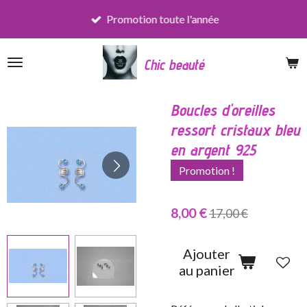
Passer
Promotion toute l'année
au
contenu
Chic beauté
principal
Boucles d'oreilles
ressort cristaux bleu
en argent 925
Promotion !
8,00 €
17,00 €
Ajouter
au panier