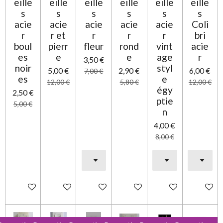
eille
eille
eille
eille
eille
eille
i
s
s
s
s
s
s
l
acie
acie
acie
acie
acie
Coli
e
r
r et
r
r
r
bri
boul
pierr
fleur
rond
vint
acie
es
e
e
age
r
3,50 €
noir
styl
5,00 €
2,90 €
6,00 €
7,00 €
es
e
12,00 €
5,80 €
12,00 €
égy
2,50 €
ptie
5,00 €
n
4,00 €
8,00 €
Ajouter au panier
Ajouter au panier
Ajouter au panier
Ajouter au panier
Ajouter au panier
Ajouter 