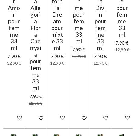
r
a
forn
h
ia
e
i
t
o
Amo
Alle
ia
me
Divi
pour
o
n
r
gori
Dre
pour
n
fem
i
pour
a
am
fem
pour
me
l
fem
Flor
pour
me
fem
33
e
me
a
mixt
33
me
ml
33
Che
e 33
ml
33
7,90 €
ml
rrysi
ml
ml
7,90 €
12,90 €
a
7,90 €
7,90 €
7,90 €
12,90 €
pour
12,90 €
12,90 €
12,90 €
fem
me
33
ml
7,90 €
12,90 €
Ajouter au panier
Ajouter au panier
Ajouter au panier
Ajouter au panier
Ajouter au panier
Ajouter 