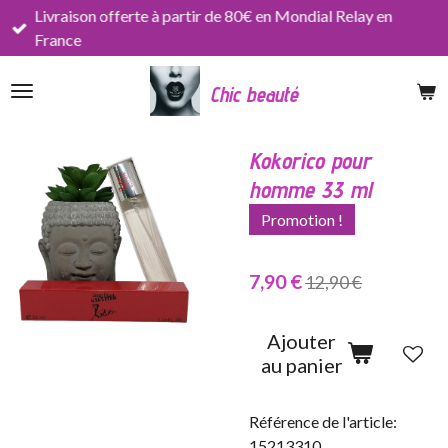
Livraison offerte à partir de 80€ en Mondial Relay en
Passer
France
au
contenu
Chic beauté
principal
Kokorico pour
homme 33 ml
Promotion !
7,90 €
12,90 €
Ajouter
au panier
Référence de l'article:
15213310