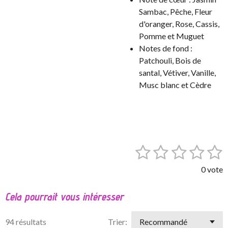
Sambac, Pêche, Fleur
d'oranger, Rose, Cassis,
Pomme et Muguet
Notes de fond :
Patchouli, Bois de
santal, Vétiver, Vanille,
Musc blanc et Cèdre
1
2
3
4
5
E
É
n
v
é
é
é
é
é
v
0 vote
a
o
t
t
t
t
t
l
y
Cela pourrait vous intéresser
o
o
o
o
o
e
u
r
a
i
i
i
i
i
l
94 résultats
Trier:
t
'