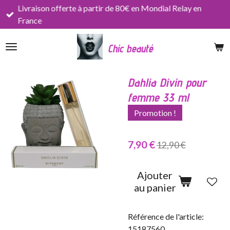
Livraison offerte à partir de 80€ en Mondial Relay en
Passer
France
au
contenu
Chic beauté
principal
Dahlia Divin pour
femme 33 ml
Promotion !
7,90 €
12,90 €
Ajouter
au panier
Référence de l'article:
15187560