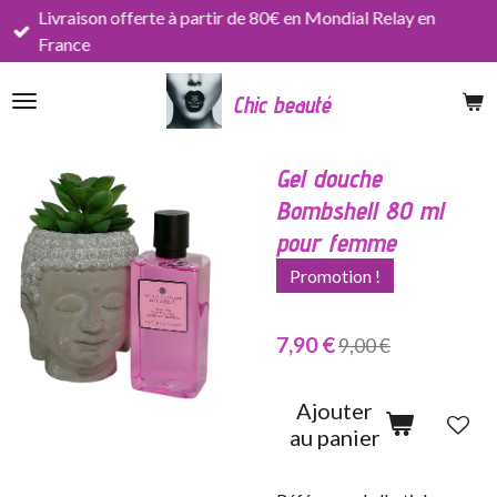
Livraison offerte à partir de 80€ en Mondial Relay en
Passer
France
au
contenu
Chic beauté
principal
Gel douche
Bombshell 80 ml
pour femme
Promotion !
7,90 €
9,00 €
Ajouter
au panier