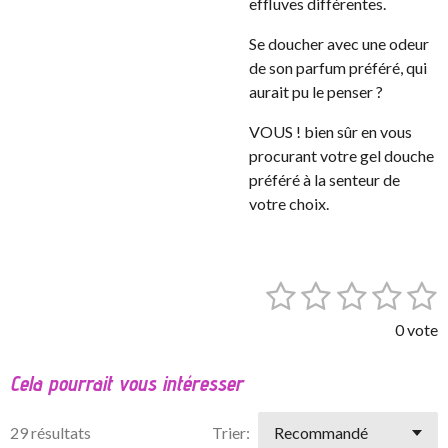
effluves différentes.
Se doucher avec une odeur
de son parfum préféré, qui
aurait pu le penser ?
VOUS ! bien sûr en vous
procurant votre gel douche
préféré à la senteur de
votre choix.
1
2
3
4
5
E
É
n
v
é
é
é
é
é
v
0 vote
a
o
t
t
t
t
t
l
y
Cela pourrait vous intéresser
o
o
o
o
o
e
u
r
a
i
i
i
i
i
l
29 résultats
Trier:
t
'