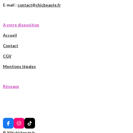
E-mail :
contact@chicbeaute.fr
A votre disposition
Accueil
Contact
CGV
Mentions légales
Réseaux
F
I
T
a
n
i
© 2026 chicbeaute.fr