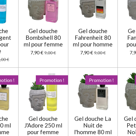
che
Gel douche
Gel douche
Ge
rgent
Bombshell 80
Fahrenheit 80
Fa
pour
ml pour femme
ml pour homme
pou
e
7,90 €
7,90 €
7,
9,00 €
9,00 €
,00 €
otion !
Promotion !
Promotion !
che
Gel douche
Gel douche La
Gel 
80 ml
J'Adore 250 ml
Nuit de
Pet
emme
pour femme
l'homme 80 ml
Noi