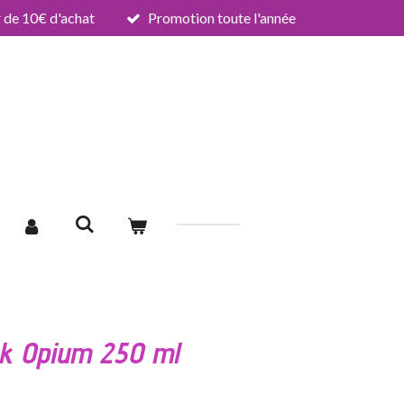
de 10€ d'achat
Promotion toute l'année
ck Opium 250 ml