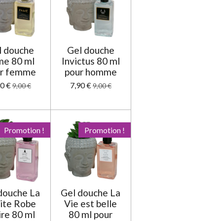
u
a
t
i
o
n
l douche
Gel douche
me 80 ml
Invictus 80 ml
r femme
pour homme
90 €
7,90 €
9,00 €
9,00 €
Promotion !
Promotion !
douche La
Gel douche La
ite Robe
Vie est belle
re 80 ml
80 ml pour