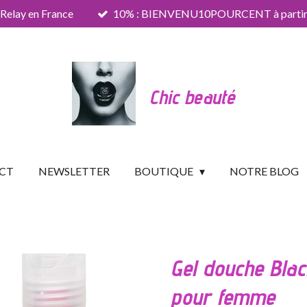
 Relay en France
10% : BIENVENU10POURCENT à partir 
Chic beauté
CT
NEWSLETTER
BOUTIQUE
NOTRE BLOG
Gel douche Bla
pour femme