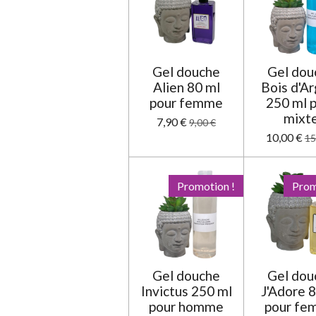
0
é
t
o
Gel douche
Gel dou
i
Alien 80 ml
Bois d'A
l
pour femme
250 ml 
e
mixt
7,90 €
9,00 €
10,00 €
15
Promotion !
Prom
Gel douche
Gel dou
Invictus 250 ml
J'Adore 
pour homme
pour f