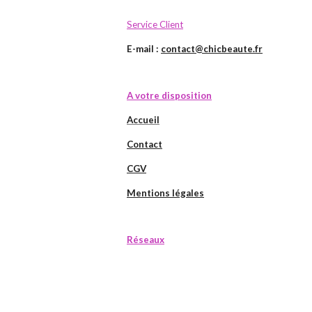
Service Client
E-mail :
contact@chicbeaute.fr
A votre disposition
Accueil
Contact
CGV
Mentions légales
Réseaux