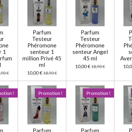
um
Parfum
Parfum
P
ur
Testeur
Testeur
T
one
Phéromone
Phéromone
Ph
r 1
senteur 1
senteur Angel
s
arfum
million Privé 45
45 ml
Aven
l
ml
10,00 €
10,0
18,90 €
10,00 €
,90 €
18,90 €
otion !
Promotion !
Promotion !
um
Parfum
Parfum
P