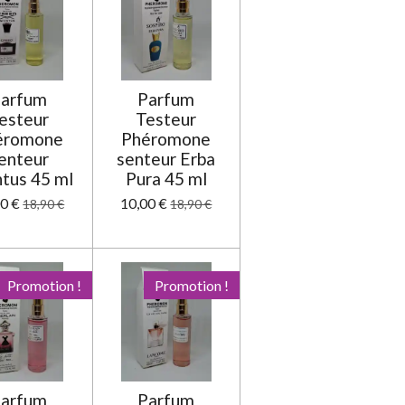
u
a
t
i
o
n
arfum
Parfum
esteur
Testeur
éromone
Phéromone
enteur
senteur Erba
tus 45 ml
Pura 45 ml
0 €
10,00 €
18,90 €
18,90 €
Promotion !
Promotion !
arfum
Parfum