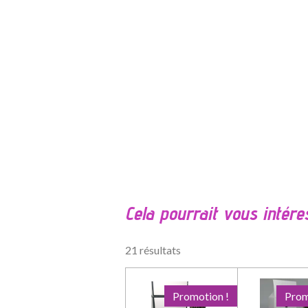
É
v
a
l
Cela pourrait vous intére
u
a
t
21 résultats
i
o
n
Promotion !
Prom