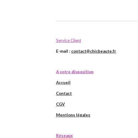
Service Client
E-mail :
contact@chicbeaute.fr
A votre disposition
Accueil
Contact
CGV
Mentions légales
Réseaux