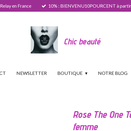
 Relay en France
10% : BIENVENU10POURCENT à partir 
Chic beauté
CT
NEWSLETTER
BOUTIQUE
NOTRE BLOG
Rose The One T
femme