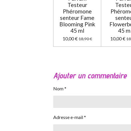
Testeur
Teste
Phéromone
Phérom
senteur Fame
sente
Blooming Pink
Flower
45 ml
45 m
10,00 €
10,00 €
18,90 €
18
Ajouter un commentaire
Nom *
Adresse e-mail *