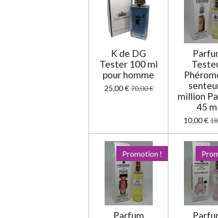
:
0
é
t
o
K de DG
Parf
i
Tester 100 ml
Teste
l
pour homme
Phérom
e
senteu
25,00 €
70,00 €
million P
45 m
10,00 €
18
Promotion !
Prom
Parfum
Parf