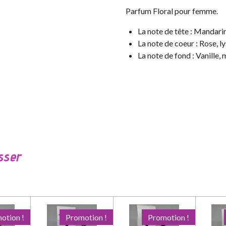
Parfum Floral pour femme.
La note de tête : Mandari
La note de coeur : Rose, lys
La note de fond : Vanille,
sser
otion !
Promotion !
Promotion !