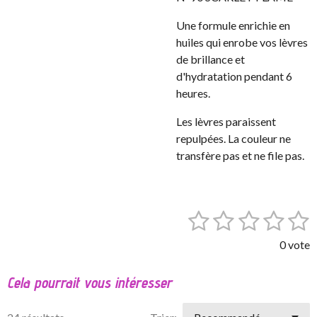
Une formule enrichie en
huiles qui enrobe vos lèvres
de brillance et
d'hydratation pendant 6
heures.
Les lèvres paraissent
repulpées. La couleur ne
transfère pas et ne file pas.
1
2
3
4
5
E
É
n
v
é
é
é
é
é
v
0 vote
a
o
t
t
t
t
t
l
y
Cela pourrait vous intéresser
o
o
o
o
o
e
u
r
a
i
i
i
i
i
l