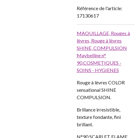
Référence de l'article:
17130617
MAQUILLAGE,
Rouges à
lèvres,
Rouge à lèvres
SHINE, COMPULSION
Maybelline n°
90,
COSMETIQUES -
SOINS - HYGIENES
Rouge à lèvres COLOR
sensational SHINE
COMPULSION.
Brillance irresistible,
texture fondante, fini
brillant.
N°90 SCARLET FLAME