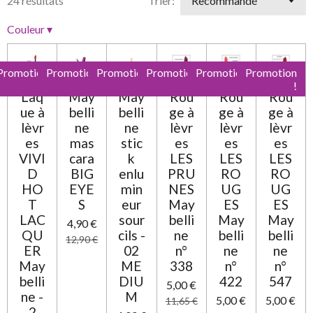
24 résultats
Trier:
t
'
l
l
l
l
l
i
é
Couleur
▾
e
e
e
e
e
v
o
a
n
s
s
s
s
l
:
Promotion
Promotion
Promotion
Promotion
Promotion
Promotion
u
0
!
!
!
!
!
!
a
Laq
May
May
Rou
Rou
Rou
t
é
ue à
belli
belli
ge à
ge à
ge à
i
t
o
lèvr
ne
ne
lèvr
lèvr
lèvr
o
n
es
mas
stic
es
es
es
i
VIVI
cara
k
LES
LES
LES
l
D
BIG
enlu
PRU
RO
RO
e
HO
EYE
min
NES
UG
UG
T
S
eur
May
ES
ES
LAC
sour
belli
May
May
4,90 €
QU
cils -
ne
belli
belli
12,90 €
ER
02
n°
ne
ne
May
ME
338
n°
n°
belli
DIU
422
547
5,00 €
ne -
M
5,00 €
5,00 €
11,65 €
2