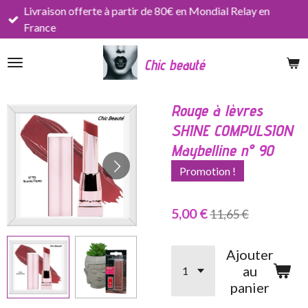
Livraison offerte à partir de 80€ en Mondial Relay en
Passer
France
au
contenu
Chic beauté
principal
Rouge à lèvres
SHINE COMPULSION
Maybelline n° 90
Promotion !
5,00 €
11,65 €
Ajouter
au
panier