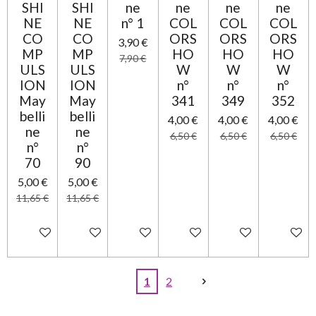
SHI
SHI
ne
ne
ne
ne
NE
NE
n° 1
COL
COL
COL
CO
CO
ORS
ORS
ORS
3,90 €
MP
MP
HO
HO
HO
7,90 €
ULS
ULS
W
W
W
ION
ION
n°
n°
n°
May
May
341
349
352
belli
belli
4,00 €
4,00 €
4,00 €
ne
ne
6,50 €
6,50 €
6,50 €
n°
n°
70
90
5,00 €
5,00 €
11,65 €
11,65 €
Ajouter au panier
Ajouter au panier
Ajouter au panier
Ajouter au panier
Ajouter au panier
Ajouter 
1
2