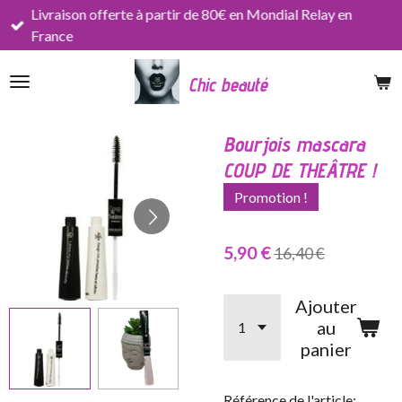
Livraison offerte à partir de 80€ en Mondial Relay en
Passer
France
au
contenu
Chic beauté
principal
Bourjois mascara
COUP DE THEÂTRE !
Promotion !
5,90 €
16,40 €
Ajouter
au
panier
Référence de l'article: