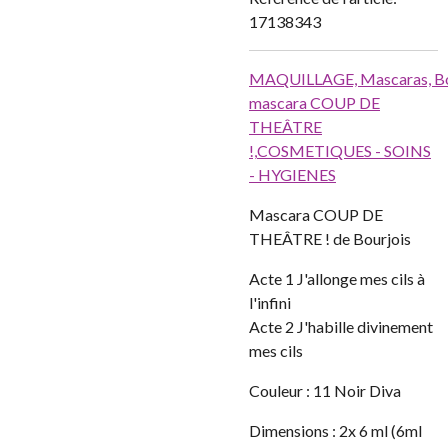
17138343
MAQUILLAGE,
Mascaras,
B
mascara COUP DE
THEÂTRE
!,
COSMETIQUES - SOINS
- HYGIENES
Mascara COUP DE
THEÂTRE ! de Bourjois
Acte 1 J'allonge mes cils à
l'infini
Acte 2 J'habille divinement
mes cils
Couleur : 11 Noir Diva
Dimensions :
2x 6 ml (6ml