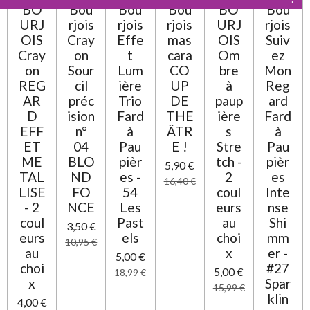
BO
Bou
Bou
Bou
BO
Bou
t
é
URJ
rjois
rjois
rjois
URJ
rjois
i
t
o
OIS
Cray
Effe
mas
OIS
Suiv
o
n
Cray
on
t
cara
Om
ez
i
on
Sour
Lum
CO
bre
Mon
l
REG
cil
ière
UP
à
Reg
e
AR
préc
Trio
DE
paup
ard
D
ision
Fard
THE
ière
Fard
EFF
n°
à
ÂTR
s
à
ET
04
Pau
E !
Stre
Pau
ME
BLO
pièr
tch -
pièr
5,90 €
TAL
ND
es -
2
es
16,40 €
LISE
FO
54
coul
Inte
- 2
NCE
Les
eurs
nse
coul
Past
au
Shi
3,50 €
eurs
els
choi
mm
10,95 €
au
x
er -
5,00 €
choi
#27
5,00 €
18,99 €
x
Spar
15,99 €
klin
4,00 €